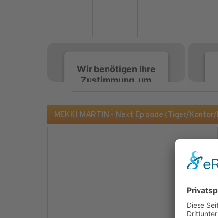
Wir benötigen Ihre
Zustimmung, um
den Spotify-
Service zu laden!
MEKKI MARTIN - Next Episode (Tiger/Kontor/
Wir verwenden Spotify,
um Inhalte einzubetten.
Dieser Service kann
Daten zu Ihren
Aktivitäten sammeln.
Bitte lesen Sie die Details
durch und stimmen Sie
der Nutzung des Service
zu, um diese Inhalte
anzuzeigen.