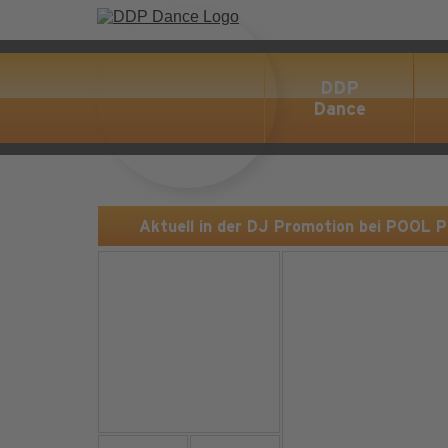
DDP
Dance
Aktuell in der DJ Promotion bei POOL