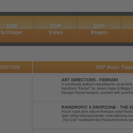
DDP
DDP
DDP
Schlager
Video
Regeln
 POSITION
DDP Music Tipp
ART DIRECTORS - FERRARI
A worldwide anthem reworked for peak-time
transform “Ferrari” by James Hype & Miggy 
Garage House weapon, packed with punchy 
Designed for clubs and festival crowds alike, 
RAINDROPZ! X DROPZONE - THE 
Frisch nach dem Album-Release setzt RainDro
aber völlig überraschende Unterstützung ins
„The End“ reaktiviert der Produzent eines sei
Projekte "DropZone", um das es jahrelang still