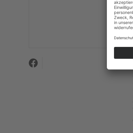
Mehr Informationen
Akzeptieren
powered by
Usercentrics
Consent Management
Platform
&
eRecht24