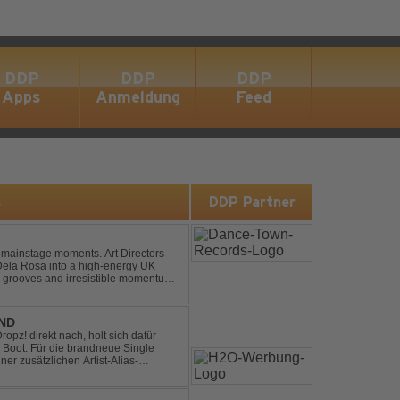
DDP
DDP
DDP
Apps
Anmeldung
Feed
s
DDP Partner
 mainstage moments. Art Directors
Dela Rosa into a high-energy UK
grooves and irresistible momentum.
this remix elevates the o...
END
pz! direkt nach, holt sich dafür
 Boot. Für die brandneue Single
ner zusätzlichen Artist-Alias-
 war. „The End“ ist ei...