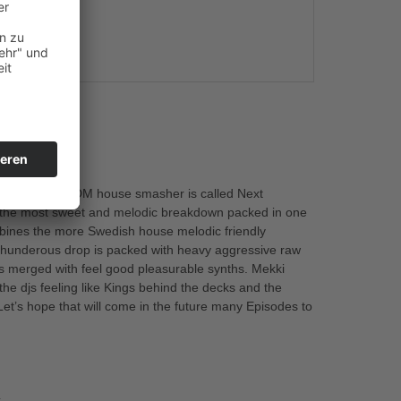
s
ival friendly EDM house smasher is called Next
d the most sweet and melodic breakdown packed in one
ombines the more Swedish house melodic friendly
e thunderous drop is packed with heavy aggressive raw
s merged with feel good pleasurable synths. Mekki
the djs feeling like Kings behind the decks and the
et’s hope that will come in the future many Episodes to
x