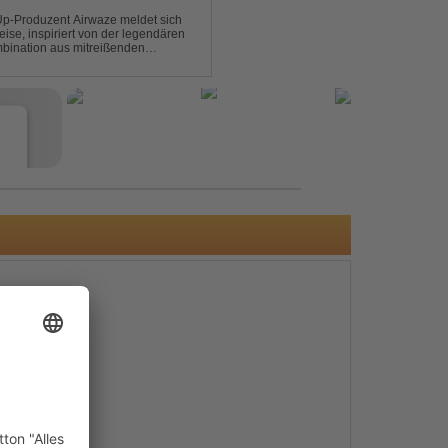
p-Produzent Airwaze meldet sich
ise, inspiriert von der legendären
mbination aus mitreißenden
emotionalen Vocals fängt der Track
e
s
e