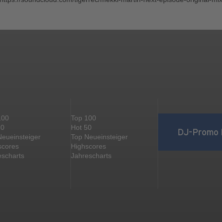
100
Top 100
50
Hot 50
DJ-Promo 
Neueinsteiger
Top Neueinsteiger
scores
Highscores
escharts
Jahrescharts