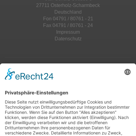
27711 Osterholz-Scharmbeck
Deutschland
Fon 04791 / 80761 - 21
Fax 04791 / 80761 - 24
Impressum
Datenschutz
Top 100
Hot 50
Top Neueinsteiger
Highscores
Jahrescharts
Top 100
Hot 50