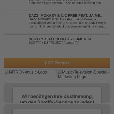
atemlosen Hypertechno-Track, der dich direkt in den
Partymodus katapultiert. „Techno Knockin' At Your Door“
kennt nur eine Richtung: nach vorn. Bounce, bounce,
bounce!
DAZZ, MOKABY & NIC FREE FEAT. JAIME
DERAZ - FIREWORK
DAZZ, MOKABY & Nic Free (feat. Jaime Deraz) –
Firework delivers a fresh UK House take on Katy Perry's
iconic hit. Driven by infectious grooves, uplifting energy,
and Jaime Deraz's stunning vocals, this reimagined
cover brings a modern club vibe while preserving the
emotional power of the origin...
SCOTTY X DJ PROJECT - LUMEA TA
SCOTTY x DJ PROJECT "Lumea Ta"
DDP Partner
Wir benötigen Ihre Zustimmung,
um den Spotify-Service zu laden!