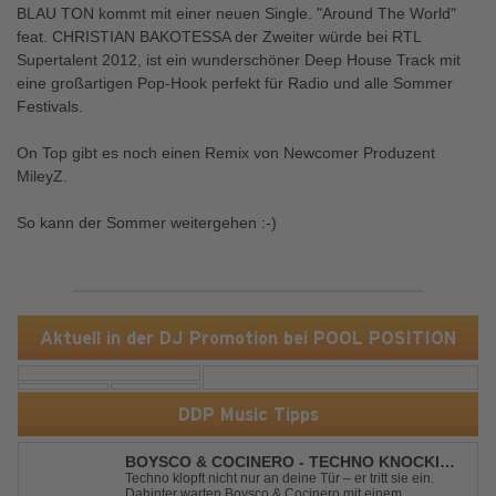
BLAU TON kommt mit einer neuen Single. "Around The World"
feat. CHRISTIAN BAKOTESSA der Zweiter würde bei RTL
Supertalent 2012, ist ein wunderschöner Deep House Track mit
eine großartigen Pop-Hook perfekt für Radio und alle Sommer
Festivals.
On Top gibt es noch einen Remix von Newcomer Produzent
MileyZ.
So kann der Sommer weitergehen :-)
Aktuell in der DJ Promotion bei POOL POSITION
DDP Music Tipps
BOYSCO & COCINERO - TECHNO KNOCKIN'
AT YOUR DOOR
Techno klopft nicht nur an deine Tür – er tritt sie ein.
Dahinter warten Boysco & Cocinero mit einem