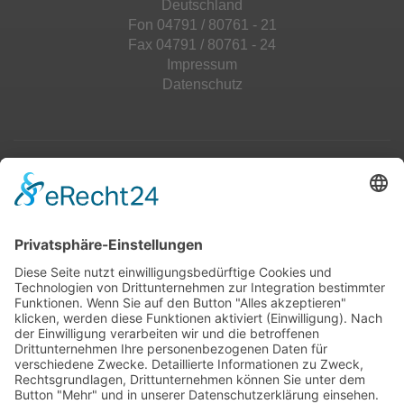
Deutschland
Fon 04791 / 80761 - 21
Fax 04791 / 80761 - 24
Impressum
Datenschutz
Top 100
Hot 50
Top Neueinsteiger
Highscores
Jahrescharts
Top 100
Hot 50
Top Neueinsteiger