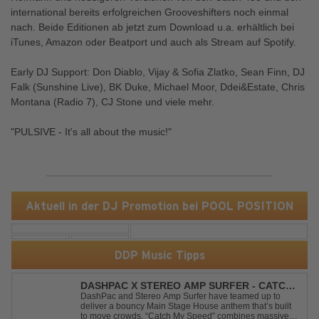
international bereits erfolgreichen Grooveshifters noch einmal
nach. Beide Editionen ab jetzt zum Download u.a. erhältlich bei
iTunes, Amazon oder Beatport und auch als Stream auf Spotify.
Early DJ Support: Don Diablo, Vijay & Sofia Zlatko, Sean Finn, DJ
Falk (Sunshine Live), BK Duke, Michael Moor, Ddei&Estate, Chris
Montana (Radio 7), CJ Stone und viele mehr.
"PULSIVE - It's all about the music!"
Aktuell in der DJ Promotion bei POOL POSITION
DDP Music Tipps
DASHPAC X STEREO AMP SURFER - CATCH
MY SPEED
DashPac and Stereo Amp Surfer have teamed up to
deliver a bouncy Main Stage House anthem that’s built
to move crowds. “Catch My Speed” combines massive