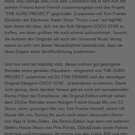
Avicii, Boy George usw.) Für sein Comeback hat er sich nun mit
seinem Freund Aaron French zusammengetan und das Projekt
"THE GURU PROJECT" gegründet. Zusammen mit Tom Franke
(Gründer der Electronic Radio Show "Tronic Love" auf bigFM)
kam ihnen die Idee, sich mit der Kult-Sängerin COCO STAR zu
treffen, um ihren größten Hit noch einmal aufzunehmen. Sowohl
die Autoren des Originals als auch der Universal Music Verlag
waren so sehr von dieser Neuaufnahme beeindruckt, dass sie
ohne Zögern einer Veröffentlichung zustimmten.
Und nun sind wir mächtig stolz, dieses extrem gut gelungene
Remake eines genialen Klassikers - umgesetzt von THE GURU
PROJECT zusammen mit DJ TOM FRANKE und der damaligen
Original-Sängerin COCO STAE - präsentieren zu können. Damit
nicht genug, denn darüber hinaus gibt es noch ein sensationelles
Remix-Paket der Extraklasse: die Original-Edition enthält neben
dem 2015er Remake einen fetzigen Future-House Mix von CJ
Stone, einen groovigen Mix von Tom Franke himself, einem UK
House Mix von Tommy Mc auch noch einen ultracoolen Remix
von Vijay & Sofia Zlatko. Die Remix-Edition legt dann mit weiteren
Elektro House Mixen von Pink Panda, DDei&Estate sowie Patrick
Hofmann und housigeren Versionen von den Catch 458 und den