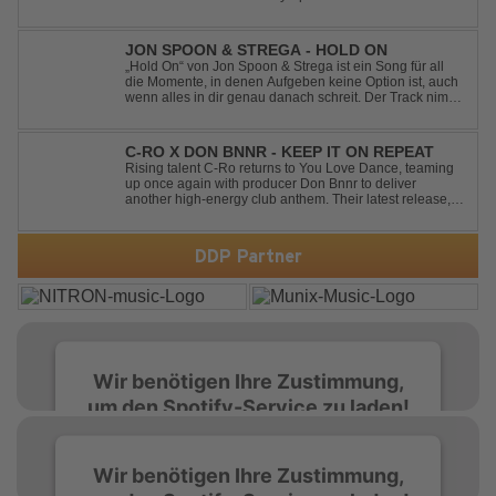
lead sounds, pumping basslines, and infectious energy
into one festival-ready package. Packed with peak-time
vibes and unstoppable momentum, th...
JON SPOON & STREGA - HOLD ON
„Hold On“ von Jon Spoon & Strega ist ein Song für all
die Momente, in denen Aufgeben keine Option ist, auch
wenn alles in dir genau danach schreit. Der Track nimmt
dieses Gefühl auf, wenn man kurz davor steht
loszulassen, und verwandelt es in pure Energie, die
dich daran erinnert, noch einmal f...
C-RO X DON BNNR - KEEP IT ON REPEAT
Rising talent C-Ro returns to You Love Dance, teaming
up once again with producer Don Bnnr to deliver
another high-energy club anthem. Their latest release,
"Keep It On Repeat," fuses an infectious vocal hook with
a driving blend of Techno and House, creating the
perfect soundtrack for peak-tim...
DDP Partner
Wir benötigen Ihre Zustimmung,
um den Spotify-Service zu laden!
Wir verwenden Spotify, um Inhalte
Wir benötigen Ihre Zustimmung,
einzubetten. Dieser Service kann Daten zu