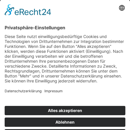
Top 100
Hot 50
Top Neueinsteiger
Highscores
Jahrescharts
Top 100
Hot 50
Top Neueinsteiger
Highscores
Jahrescharts
DJ-Promo buchen