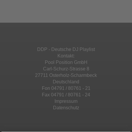
Ihren Aktivitäten sammeln. Bitte lesen Sie die
Mehr Informationen
powered by
Usercentrics Consent
Details durch und stimmen Sie der Nutzung
Management Platform
&
eRecht24
des Service zu, um diese Inhalte anzuzeigen.
Akzeptieren
Mehr Informationen
powered by
Usercentrics Consent
Management Platform
&
eRecht24
Akzeptieren
DDP - Deutsche DJ Playlist
powered by
Usercentrics Consent
Kontakt:
Management Platform
&
eRecht24
Pool Position GmbH
Carl-Schurz-Strasse 8
27711 Osterholz-Scharmbeck
Deutschland
Fon 04791 / 80761 - 21
Fax 04791 / 80761 - 24
Impressum
Datenschutz