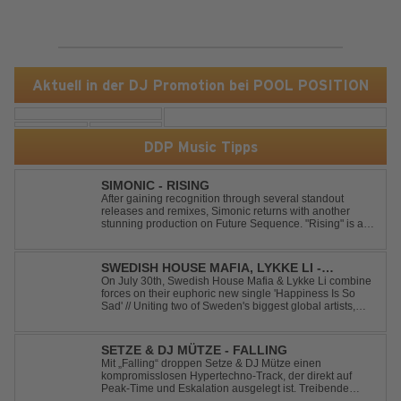
Aktuell in der DJ Promotion bei POOL POSITION
DDP Music Tipps
SIMONIC - RISING
After gaining recognition through several standout
releases and remixes, Simonic returns with another
stunning production on Future Sequence. "Rising" is a
powerful Uplifting Emotional Vocal Trance anthem,
combining breathtaking vocals, uplifting energy, and
goosebump-inducing melodies. A must-...
SWEDISH HOUSE MAFIA, LYKKE LI -
HAPPINESS IS SO SAD
On July 30th, Swedish House Mafia & Lykke Li combine
forces on their euphoric new single 'Happiness Is So
Sad' // Uniting two of Sweden's biggest global artists,
'Happiness Is So Sad' is a record that reflects on how the
happiest moments are often the hardest to say goodbye
to // The track was ...
SETZE & DJ MÜTZE - FALLING
Mit „Falling“ droppen Setze & DJ Mütze einen
kompromisslosen Hypertechno-Track, der direkt auf
Peak-Time und Eskalation ausgelegt ist. Treibende