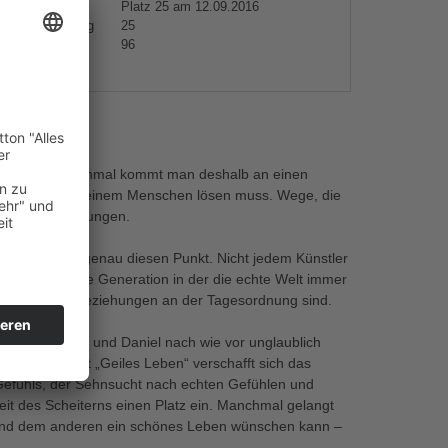
gestiegen
Platz 25 am 12.09.2016
hste Platzierung
25
hen platziert
96
s
uten. Und manchmal kommt man deshalb an einen
erbundenheit zu einem Menschen lösen muss. Wege, die
gesetzte Richtungen.
asperlenspiel genau diesen Punkt. Nicht jedem Künstler
 wendet. Eine Generation in der die echte Welt immer
erflächliche Beziehungen an der Tagesordnung sind.
reue sind Caro und Daniel nach wie vor unglaublich
as sie tun. Mit „Geiles Leben“ verschafft sich das
efühls, der Sehnsucht nach echten Gefühlen und
keit des Scheiterns einen Platz ein. Manchmal gelangt
nd dem anderen ein schönes Leben wünschen kann –