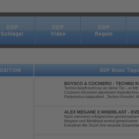
DDP
DDP
DDP
Schlager
Video
Regeln
 POSITION
DDP Music Tipp
BOYSCO & COCINERO - TECHNO K
Techno klopft nicht nur an deine Tür – er trit
Cocinero mit einem atemlosen Hypertechno-T
Partymodus katapultiert. „Techno Knockin' A
nach vorn. Bounce, bounce, bounce!
ALEX MEGANE X MINDBLAST - EV
Nach mehreren erfolgreichen gemeinsamen 
Megane und Mindblast erneut gemeinsame W
Everytime We Touch ihre neueste Zusammenar
haben sie sich einen echten Klassiker vo
von Ma...