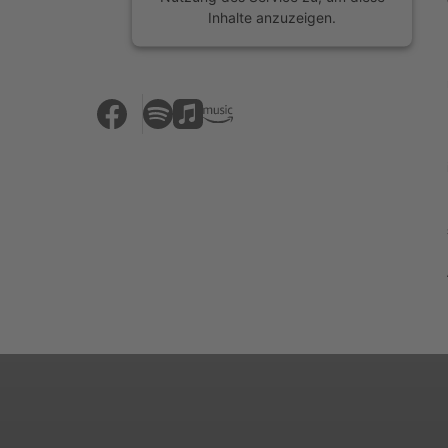
Inhalte anzuzeigen.
Mehr Informationen
Akzeptieren
powered by
Usercentrics Consent
Management Platform
&
eRecht24