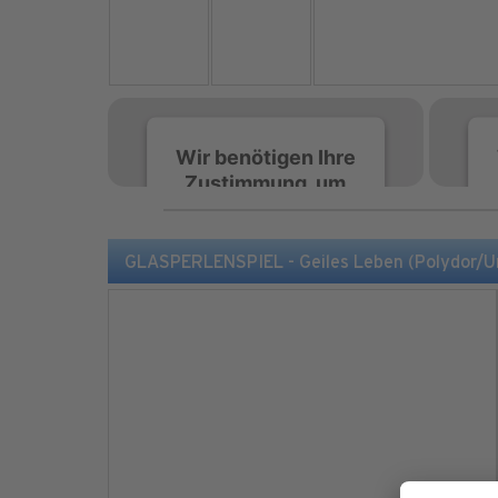
Wir benötigen Ihre
Zustimmung, um
den Spotify-
Service zu laden!
GLASPERLENSPIEL - Geiles Leben (Polydor/U
Wir verwenden Spotify,
um Inhalte einzubetten.
Dieser Service kann
Daten zu Ihren
Aktivitäten sammeln.
Bitte lesen Sie die Details
durch und stimmen Sie
der Nutzung des Service
zu, um diese Inhalte
anzuzeigen.