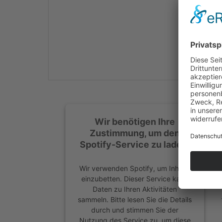
Mehr Informationen
Akzeptieren
powered by
Usercentrics
Consent Management
Platform
&
eRecht24
Wir benötigen Ihre
Zustimmung, um den
Spotify-Service zu laden!
Wir verwenden Spotify, um Inhalte
einzubetten. Dieser Service kann
Daten zu Ihren Aktivitäten
sammeln. Bitte lesen Sie die Details
durch und stimmen Sie der
Nutzung des Service zu, um diese