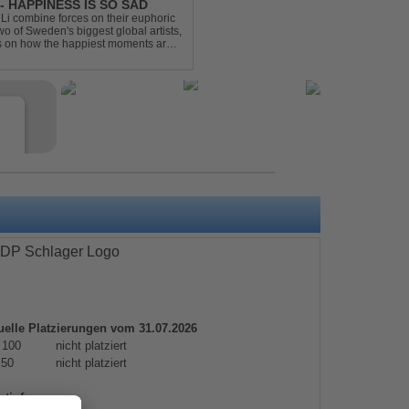
- HAPPINESS IS SO SAD
Li combine forces on their euphoric
wo of Sweden's biggest global artists,
cts on how the happiest moments are
ck was ...
e
uelle Platzierungen vom 31.07.2026
s
 100
nicht platziert
 50
nicht platziert
e
rtinfos