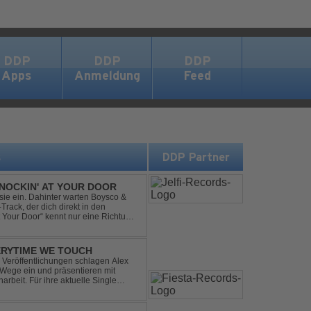
DDP
DDP
DDP
Apps
Anmeldung
Feed
s
DDP Partner
NOCKIN' AT YOUR DOOR
t sie ein. Dahinter warten Boysco &
rack, der dich direkt in den
t Your Door“ kennt nur eine Richtung:
ERYTIME WE TOUCH
Veröffentlichungen schlagen Alex
ege ein und präsentieren mit
beit. Für ihre aktuelle Single
rgenommen: den unvergessenen Song