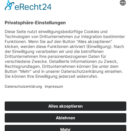
Top 100
Hot 50
Top Neueinsteiger
Highscores
Jahrescharts
Top 100
Hot 50
Top Neueinsteiger
Highscores
Jahrescharts
DJ-Promo buchen