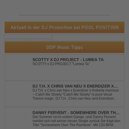
Aktuell in der DJ Promotion bei POOL POSITION
DDP Music Tipps
SCOTTY X DJ PROJECT - LUMEA TA
SCOTTY x DJ PROJECT "Lumea Ta"
DJ T.H. X CHRIS VAN NEU X ENERDIZER X
ROBERTA HARRISON - CATCH ME SLOWLY
DJ T.H. x Chris van Neu x Enerdizer x Roberta Harrison
– Catch Me Slowly "Catch Me Slowly" is pure Vocal
Trance magic. DJ T.H., Chris van Neu and Enerdizer
create an uplifting journey filled with emotional
melodies, euphoric energy and that unmistakable
Balearic Ibiza trance vibe. At the hear...
DANNY FERVENT - SOMEWHERE OVER THE
RAINBOW
Der Sommer ist im vollem Gange, und Danny Fervent
meldet sich mit seiner neuen Single zurück.Sie trägt den
Titel "Somewhere Over The Rainbow“. Mit 133 BPM