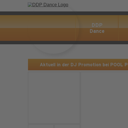
DDP
Dance
Aktuell in der DJ Promotion bei POOL