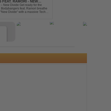
 FEAT. RAMORI - NEW
– New Divide Get ready for the
 & Bodybangers feat. Ramori breathe
m "New Divide" with a massive Techno
singalong moments t...
e
s
e