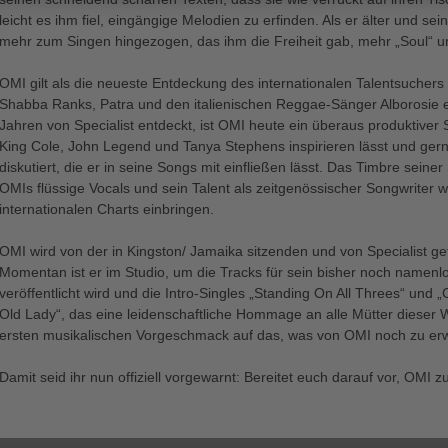
leicht es ihm fiel, eingängige Melodien zu erfinden. Als er älter und s
mehr zum Singen hingezogen, das ihm die Freiheit gab, mehr „Soul“ un
OMI gilt als die neueste Entdeckung des internationalen Talentsuchers Cl
Shabba Ranks, Patra und den italienischen Reggae-Sänger Alborosie erf
Jahren von Specialist entdeckt, ist OMI heute ein überaus produktiver
King Cole, John Legend und Tanya Stephens inspirieren lässt und gerne
diskutiert, die er in seine Songs mit einfließen lässt. Das Timbre seine
OMIs flüssige Vocals und sein Talent als zeitgenössischer Songwriter w
internationalen Charts einbringen.
OMI wird von der in Kingston/ Jamaika sitzenden und von Specialist g
Momentan ist er im Studio, um die Tracks für sein bisher noch namenl
veröffentlicht wird und die Intro-Singles „Standing On All Threes“ und
Old Lady“, das eine leidenschaftliche Hommage an alle Mütter dieser W
ersten musikalischen Vorgeschmack auf das, was von OMI noch zu erwa
Damit seid ihr nun offiziell vorgewarnt: Bereitet euch darauf vor, OMI zu