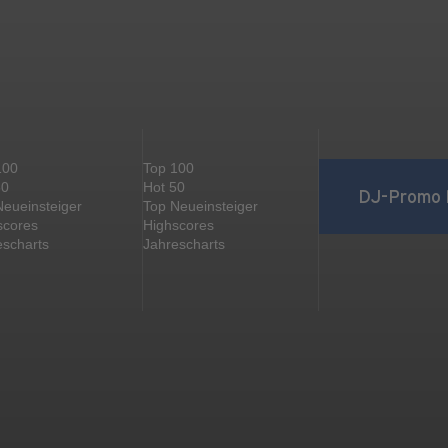
100
Top 100
50
Hot 50
DJ-Promo 
Neueinsteiger
Top Neueinsteiger
scores
Highscores
escharts
Jahrescharts