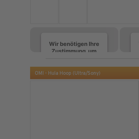
Wir benötigen Ihre
Zustimmung, um
den Spotify-
Service zu laden!
OMI - Hula Hoop (Ultra/Sony)
Wir verwenden Spotify,
um Inhalte einzubetten.
Dieser Service kann
Daten zu Ihren
Aktivitäten sammeln.
Bitte lesen Sie die Details
durch und stimmen Sie
der Nutzung des Service
zu, um diese Inhalte
anzuzeigen.