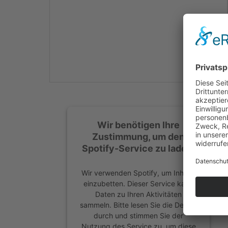
Mehr Informationen
Akzeptieren
powered by
Usercentrics
Consent Management
Platform
&
eRecht24
Wir benötigen Ihre
Zustimmung, um den
Spotify-Service zu laden!
Wir verwenden Spotify, um Inhalte
einzubetten. Dieser Service kann
Daten zu Ihren Aktivitäten
sammeln. Bitte lesen Sie die Details
durch und stimmen Sie der
Nutzung des Service zu, um diese