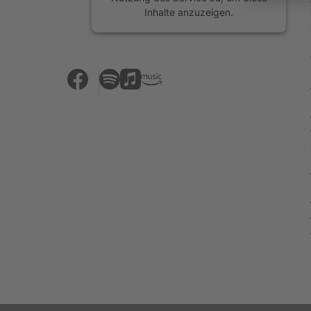
Inhalte anzuzeigen.
Mehr Informationen
Akzeptieren
powered by
Usercentrics Consent
Management Platform
&
eRecht24