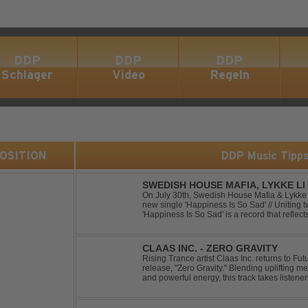
DDP
DDP
DDP
Schlager
Video
Regeln
 POSITION
DDP Music Tipp
SWEDISH HOUSE MAFIA, LYKKE LI 
On July 30th, Swedish House Mafia & Lykke 
new single 'Happiness Is So Sad' // Uniting t
'Happiness Is So Sad' is a record that refle
often the hardest to say goodbye to // The tra
CLAAS INC. - ZERO GRAVITY
Rising Trance artist Claas Inc. returns to F
release, "Zero Gravity." Blending uplifting 
and powerful energy, this track takes listene
through the finest Uplifting Trance. Featurin