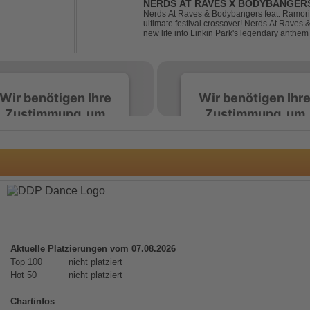
NERDS AT RAVES X BODYBANGERS
DIVIDE
Nerds At Raves & Bodybangers feat. Ramori 
ultimate festival crossover! Nerds At Raves
new life into Linkin Park's legendary anthe
Bigroom Festival makeover. From emotional 
Wir benötigen Ihre
Wir benötigen Ihr
Zustimmung, um
Zustimmung, um
den Spotify-
den Spotify-
Service zu laden!
Service zu laden!
Wir verwenden Spotify,
Wir verwenden Spotify,
um Inhalte einzubetten.
um Inhalte einzubetten.
Dieser Service kann
Dieser Service kann
Daten zu Ihren
Daten zu Ihren
Aktivitäten sammeln.
Aktivitäten sammeln.
Aktuelle Platzierungen vom 07.08.2026
Bitte lesen Sie die Details
Bitte lesen Sie die Detail
Top 100
nicht platziert
durch und stimmen Sie
durch und stimmen Sie
Hot 50
nicht platziert
der Nutzung des Service
der Nutzung des Servic
zu, um diese Inhalte
zu, um diese Inhalte
Chartinfos
anzuzeigen.
anzuzeigen.