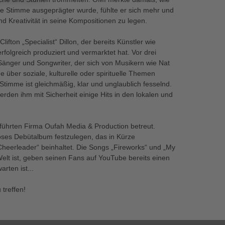
eine Stimme ausgeprägter wurde, fühlte er sich mehr und
d Kreativität in seine Kompositionen zu legen.
ifton „Specialist“ Dillon, der bereits Künstler wie
olgreich produziert und vermarktet hat. Vor drei
 Sänger und Songwriter, der sich von Musikern wie Nat
 über soziale, kulturelle oder spirituelle Themen
r Stimme ist gleichmäßig, klar und unglaublich fesselnd.
erden ihm mit Sicherheit einige Hits in den lokalen und
eführten Firma Oufah Media & Production betreut.
oses Debütalbum festzulegen, das in Kürze
 „Cheerleader“ beinhaltet. Die Songs „Fireworks“ und „My
elt ist, geben seinen Fans auf YouTube bereits einen
rten ist...
 treffen!