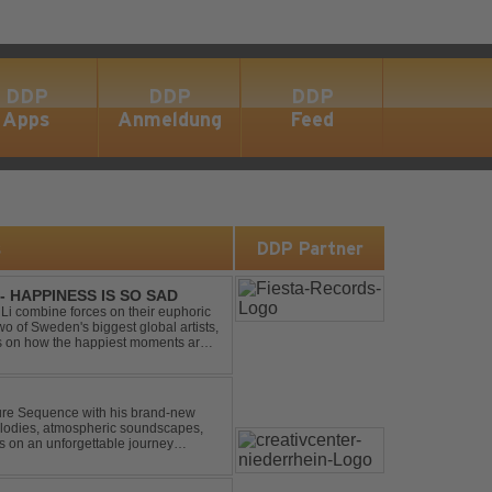
DDP
DDP
DDP
Apps
Anmeldung
Feed
s
DDP Partner
- HAPPINESS IS SO SAD
Li combine forces on their euphoric
wo of Sweden's biggest global artists,
cts on how the happiest moments are
ck was ...
uture Sequence with his brand-new
melodies, atmospheric soundscapes,
rs on an unforgettable journey
g epic breakdowns...