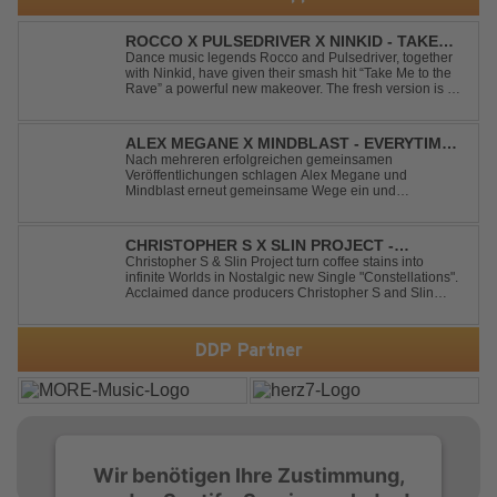
ROCCO X PULSEDRIVER X NINKID - TAKE
ME TO THE RAVE (FESTIVAL MIX)
Dance music legends Rocco and Pulsedriver, together
with Ninkid, have given their smash hit “Take Me to the
Rave” a powerful new makeover. The fresh version is set
to ignite dance floors and bring every festival to a boiling
point. Featuring massive kicks and the beloved melody
that made the or...
ALEX MEGANE X MINDBLAST - EVERYTIME
WE TOUCH
Nach mehreren erfolgreichen gemeinsamen
Veröffentlichungen schlagen Alex Megane und
Mindblast erneut gemeinsame Wege ein und
präsentieren mit Everytime We Touch ihre neueste
Zusammenarbeit. Für ihre aktuelle Single haben sie sich
einen echten Klassiker vorgenommen: den
CHRISTOPHER S X SLIN PROJECT -
unvergessenen Song von Ma...
CONSTELLATIONS
Christopher S & Slin Project turn coffee stains into
infinite Worlds in Nostalgic new Single "Constellations".
Acclaimed dance producers Christopher S and Slin
Project have joined forces once again to deliver their
highly anticipated new single, "Constellations." Moving
away from standard club ...
DDP Partner
Wir benötigen Ihre Zustimmung,