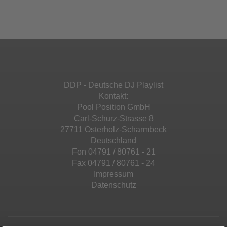
Ihren Aktivitäten sammeln. Bitte lesen Sie die
Mehr Informationen
powered by
Usercentrics Consent
Details durch und stimmen Sie der Nutzung
Management Platform
&
eRecht24
des Service zu, um diese Inhalte anzuzeigen.
Akzeptieren
Mehr Informationen
powered by
Usercentrics Consent
Management Platform
&
eRecht24
Akzeptieren
DDP - Deutsche DJ Playlist
powered by
Usercentrics Consent
Kontakt:
Management Platform
&
eRecht24
Pool Position GmbH
Carl-Schurz-Strasse 8
27711 Osterholz-Scharmbeck
Deutschland
Fon 04791 / 80761 - 21
Fax 04791 / 80761 - 24
Impressum
Datenschutz