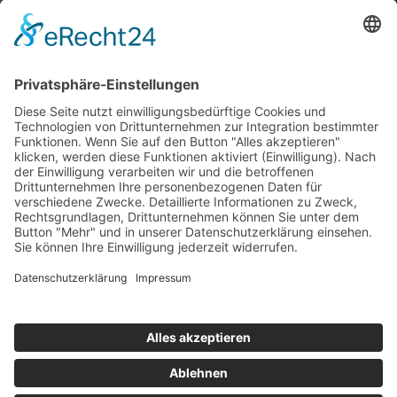
Top 100
Hot 50
Top Neueinsteiger
Highscores
Jahrescharts
Top 100
Hot 50
Top Neueinsteiger
Highscores
Jahrescharts
DJ-Promo buchen