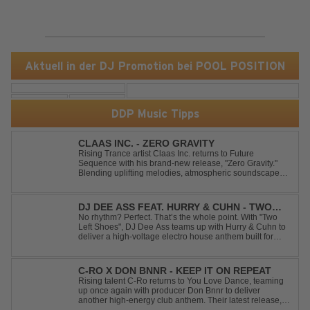
Aktuell in der DJ Promotion bei POOL POSITION
DDP Music Tipps
CLAAS INC. - ZERO GRAVITY
Rising Trance artist Claas Inc. returns to Future
Sequence with his brand-new release, "Zero Gravity."
Blending uplifting melodies, atmospheric soundscapes,
and powerful energy, this track takes listeners on an
unforgettable journey through the finest Uplifting Trance.
Featuring epic breakdowns...
DJ DEE ASS FEAT. HURRY & CUHN - TWO
LEFT SHOES
No rhythm? Perfect. That’s the whole point. With "Two
Left Shoes", DJ Dee Ass teams up with Hurry & Cuhn to
deliver a high-voltage electro house anthem built for
chaotic dancefloors and unforgettable nights. Loud,
unapologetic, and irresistibly catchy, this track turns
clumsiness into confid...
C-RO X DON BNNR - KEEP IT ON REPEAT
Rising talent C-Ro returns to You Love Dance, teaming
up once again with producer Don Bnnr to deliver
another high-energy club anthem. Their latest release,