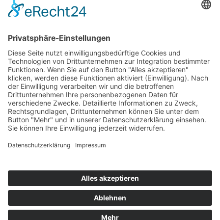
Top 100
Hot 50
Top Neueinsteiger
Highscores
Jahrescharts
Top 100
Hot 50
Top Neueinsteiger
Highscores
Jahrescharts
DJ-Promo buchen