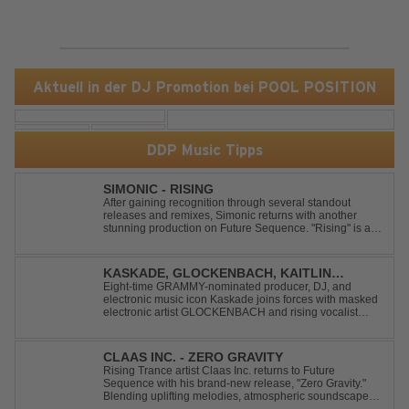
Aktuell in der DJ Promotion bei POOL POSITION
DDP Music Tipps
SIMONIC - RISING
After gaining recognition through several standout
releases and remixes, Simonic returns with another
stunning production on Future Sequence. "Rising" is a
powerful Uplifting Emotional Vocal Trance anthem,
combining breathtaking vocals, uplifting energy, and
goosebump-inducing melodies. A must-...
KASKADE, GLOCKENBACH, KAITLIN
ARAGON - RUNAWAY
Eight-time GRAMMY-nominated producer, DJ, and
electronic music icon Kaskade joins forces with masked
electronic artist GLOCKENBACH and rising vocalist
Kaitlin Aragon for their new collaboration “Runaway,”
arriving July 31st. The track marks the fourth single from
Kaskade’s forthcoming ORIGIN...
CLAAS INC. - ZERO GRAVITY
Rising Trance artist Claas Inc. returns to Future
Sequence with his brand-new release, "Zero Gravity."
Blending uplifting melodies, atmospheric soundscapes,