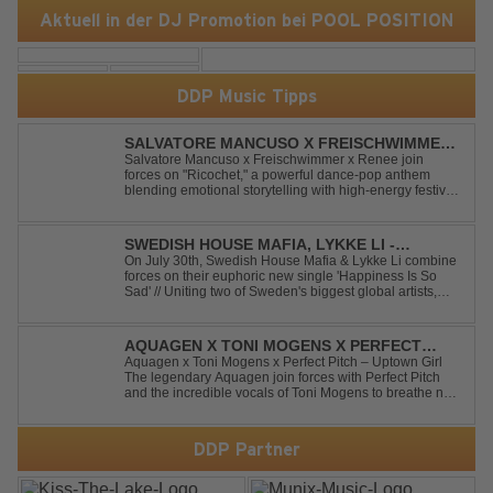
Aktuell in der DJ Promotion bei POOL POSITION
DDP Music Tipps
SALVATORE MANCUSO X FREISCHWIMMER
X RENEE - RICOCHET
Salvatore Mancuso x Freischwimmer x Renee join
forces on "Ricochet," a powerful dance-pop anthem
blending emotional storytelling with high-energy festival
production. Inspired by Bruce Springsteen's For You, the
track transforms a timeless theme into a fresh, modern
dance experience. Crafted by...
SWEDISH HOUSE MAFIA, LYKKE LI -
HAPPINESS IS SO SAD
On July 30th, Swedish House Mafia & Lykke Li combine
forces on their euphoric new single 'Happiness Is So
Sad' // Uniting two of Sweden's biggest global artists,
'Happiness Is So Sad' is a record that reflects on how the
happiest moments are often the hardest to say goodbye
to // The track was ...
AQUAGEN X TONI MOGENS X PERFECT
PITCH - UPTOWN GIRL
Aquagen x Toni Mogens x Perfect Pitch – Uptown Girl
The legendary Aquagen join forces with Perfect Pitch
and the incredible vocals of Toni Mogens to breathe new
life into Billy Joel's timeless classic "Uptown Girl."
Combining a bouncy bassline and a fresh, feel-good
production, this modern da...
DDP Partner