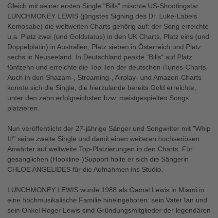
Gleich mit seiner ersten Single "Bills" mischte US-Shootingstar
LUNCHMONEY LEWIS (jüngstes Signing des Dr. Luke-Labels
Kemosabe) die weltweiten Charts gehörig auf: der Song erreichte
u.a. Platz zwei (und Goldstatus) in den UK Charts, Platz eins (und
Doppelplatin) in Australien, Platz sieben in Österreich und Platz
sechs in Neuseeland. In Deutschland peakte "Bills" auf Platz
fünfzehn und erreichte die Top Ten der deutschen iTunes-Charts.
Auch in den Shazam-, Streaming-, Airplay- und Amazon-Charts
konnte sich die Single, die hierzulande bereits Gold erreichte,
unter den zehn erfolgreichsten bzw. meistgespielten Songs
platzieren.
Nun veröffentlicht der 27-jährige Sänger und Songwriter mit "Whip
It!" seine zweite Single und damit einen weiteren hochseriösen
Anwärter auf weltweite Top-Platzierungen in den Charts. Für
gesanglichen (Hookline-)Support holte er sich die Sängerin
CHLOE ANGELIDES für die Aufnahmen ins Studio.
LUNCHMONEY LEWIS wurde 1988 als Gamal Lewis in Miami in
eine hochmusikalische Familie hineingeboren: sein Vater Ian und
sein Onkel Roger Lewis sind Gründungsmitglieder der legendären