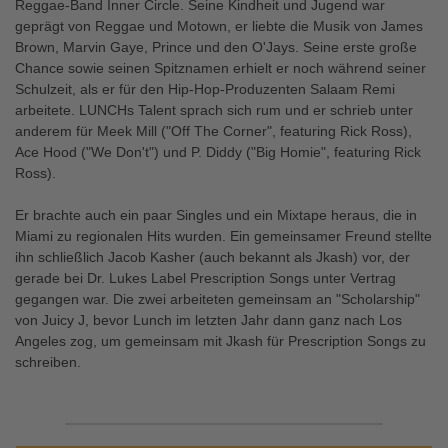
Reggae-Band Inner Circle. Seine Kindheit und Jugend war
geprägt von Reggae und Motown, er liebte die Musik von James
Brown, Marvin Gaye, Prince und den O'Jays. Seine erste große
Chance sowie seinen Spitznamen erhielt er noch während seiner
Schulzeit, als er für den Hip-Hop-Produzenten Salaam Remi
arbeitete. LUNCHs Talent sprach sich rum und er schrieb unter
anderem für Meek Mill ("Off The Corner", featuring Rick Ross),
Ace Hood ("We Don't") und P. Diddy ("Big Homie", featuring Rick
Ross).
Er brachte auch ein paar Singles und ein Mixtape heraus, die in
Miami zu regionalen Hits wurden. Ein gemeinsamer Freund stellte
ihn schließlich Jacob Kasher (auch bekannt als Jkash) vor, der
gerade bei Dr. Lukes Label Prescription Songs unter Vertrag
gegangen war. Die zwei arbeiteten gemeinsam an "Scholarship"
von Juicy J, bevor Lunch im letzten Jahr dann ganz nach Los
Angeles zog, um gemeinsam mit Jkash für Prescription Songs zu
schreiben.