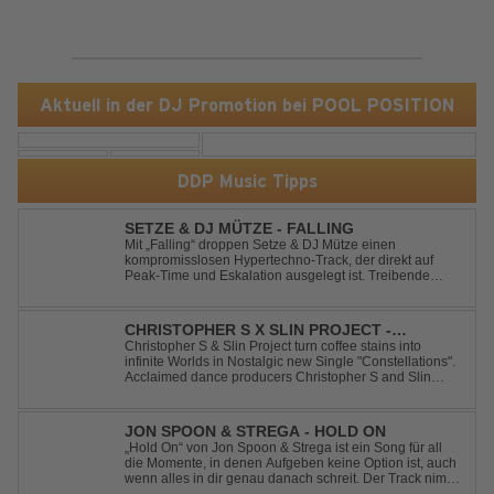
Aktuell in der DJ Promotion bei POOL POSITION
DDP Music Tipps
SETZE & DJ MÜTZE - FALLING
Mit „Falling“ droppen Setze & DJ Mütze einen
kompromisslosen Hypertechno-Track, der direkt auf
Peak-Time und Eskalation ausgelegt ist. Treibende
Kicks, verzerrte Synths und energiegeladene Drops
verschmelzen zu einem Sound, der keine Pausen kennt
– roh, schnell und absolut mitreißend. Zwischen ...
CHRISTOPHER S X SLIN PROJECT -
CONSTELLATIONS
Christopher S & Slin Project turn coffee stains into
infinite Worlds in Nostalgic new Single "Constellations".
Acclaimed dance producers Christopher S and Slin
Project have joined forces once again to deliver their
highly anticipated new single, "Constellations." Moving
away from standard club ...
JON SPOON & STREGA - HOLD ON
„Hold On“ von Jon Spoon & Strega ist ein Song für all
die Momente, in denen Aufgeben keine Option ist, auch
wenn alles in dir genau danach schreit. Der Track nimmt