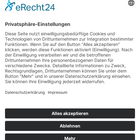
Top 100
Hot 50
Top Neueinsteiger
Highscores
Jahrescharts
Top 100
Hot 50
Top Neueinsteiger
Highscores
Jahrescharts
DJ-Promo buchen