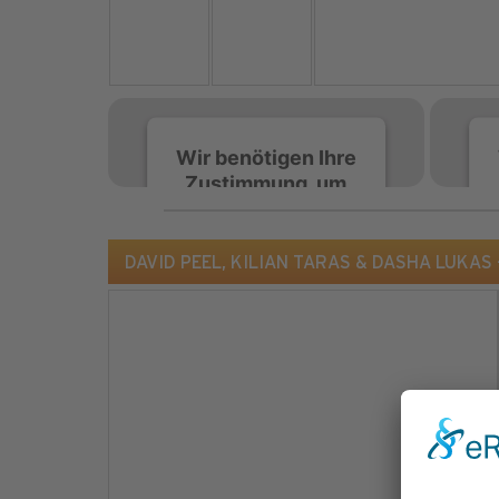
Wir benötigen Ihre
Zustimmung, um
den Spotify-
Service zu laden!
DAVID PEEL, KILIAN TARAS & DASHA LUKAS -
Wir verwenden Spotify,
um Inhalte einzubetten.
Dieser Service kann
Daten zu Ihren
Aktivitäten sammeln.
Bitte lesen Sie die Details
durch und stimmen Sie
der Nutzung des Service
zu, um diese Inhalte
anzuzeigen.