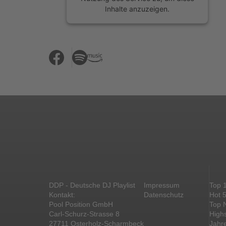
Inhalte anzuzeigen.
Mehr Informationen
Akzeptieren
powered by
Usercentrics Consent
Management Platform
&
eRecht24
DDP - Deutsche DJ Playlist
Impressum
Top 
Kontakt:
Datenschutz
Hot 
Pool Position GmbH
Top 
Carl-Schurz-Strasse 8
High
27711 Osterholz-Scharmbeck
Jahr