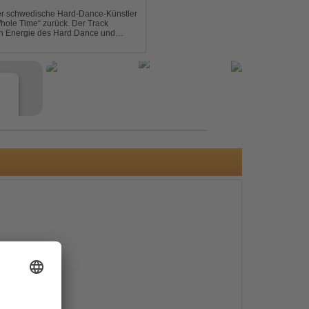
der schwedische Hard-Dance-Künstler
Whole Time“ zurück. Der Track
len Energie des Hard Dance und
mmer und der Erkenntnis des w...
e
s
e