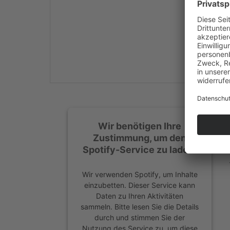
Mehr Informationen
Akzeptieren
powered by
Usercentrics
Consent Management
Platform
&
eRecht24
Wir benötigen Ihre
Zustimmung, um den
Spotify-Service zu laden!
Wir verwenden Spotify, um Inhalte
einzubetten. Dieser Service kann
Daten zu Ihren Aktivitäten
sammeln. Bitte lesen Sie die Details
durch und stimmen Sie der
Nutzung des Service zu, um diese