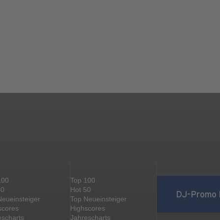
100
Top 100
50
Hot 50
DJ-Promo 
Neueinsteiger
Top Neueinsteiger
scores
Highscores
escharts
Jahrescharts