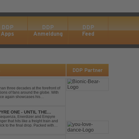
DDP
DDP
DDP
Apps
Anmeldung
Feed
s
DDP Partner
an three decades at the forefront of
tions of fans around the globe. With
once again showcases his
 Trance at its very ...
YRE ONE - UNTIL THE
 Sequenza, Enerdizer and Empyre
 that hits like a freight train and
ck to the final drop. Packed with
unstoppable festival...