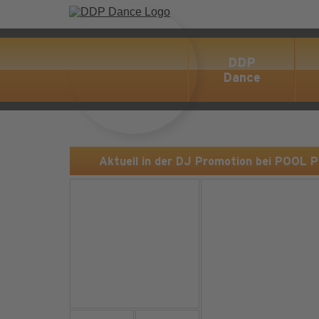
DDP
Dance
Aktuell in der DJ Promotion bei POOL