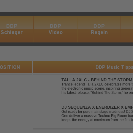
DDP
DDP
DDP
Schlager
Video
Regeln
 POSITION
DDP Music Tipp
TALLA 2XLC - BEHIND THE STORM
Trance legend Talla 2XLC celebrates more th
the electronic music scene, inspiring genera
his latest release, "Behind The Storm," he 
unmistakable sound, delivering Uplifting Vocal
DJ SEQUENZA X ENERDIZER X EMP
MORNING LIGHT
Get ready for pure mainstage madness! DJ
One deliver a massive Techno Big Room banger
keeps the energy at maximum from the first ki
explosive synths, pounding basslines and an 