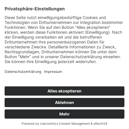
Highscores
Jahrescharts
Top 100
Hot 50
Top Neueinsteiger
Highscores
Jahrescharts
DJ-Promo buchen