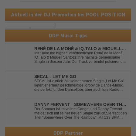
Aktuell in der DJ Promotion bei POOL POSITION
DDP Music Tipps
RENÉ DE LA MONÉ & IQ-TALO & MIGUELL
SANTOZZ - TAKE ME HIGHER
Mit “Take me higher” veröffentlichen René de la Moné,
IQ Talo & Miguell Santozz ihre nächste gemeinsame
Single in diesem Jahr. Der Track verbindet pulsierenden
Afro-House-Elemente mit treibenden Deep-House-
Grooves zu einem sinnlich atmosphärischen
Musikerlebnis. Hypnotische Percussions verschm...
SECAL - LET ME GO
SECAL ist zurück. Mit seiner neuen Single „Let Me Go“
liefert er erneut geschmeidige, groovige Dance-Musik,
die perfekt für den Dancefloor, aber auch fürs Radio
oder die persönliche Dance-Playlist im Alltag geeignet
ist. Deep House trifft auf Dance-Pop – man darf
gespannt sein, was als Nächstes...
DANNY FERVENT - SOMEWHERE OVER THE
RAINBOW
Der Sommer ist im vollem Gange, und Danny Fervent
meldet sich mit seiner neuen Single zurück.Sie trägt den
Titel "Somewhere Over The Rainbow“. Mit 133 BPM
entfaltet sich ein melodischer Trance Sound, der durch
seine atmosphärische Dichte und mitreißende Dynamik
überzeugt. Kraftvolle, zugleich g...
DDP Partner