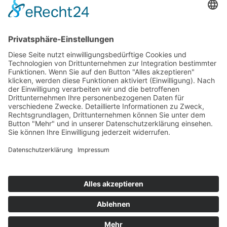
Top 100
Hot 50
Top Neueinsteiger
Highscores
Jahrescharts
Top 100
Hot 50
Top Neueinsteiger
Highscores
Jahrescharts
DJ-Promo buchen