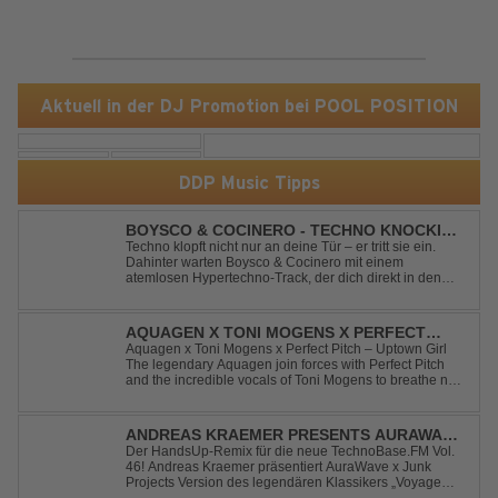
Aktuell in der DJ Promotion bei POOL POSITION
DDP Music Tipps
BOYSCO & COCINERO - TECHNO KNOCKIN'
AT YOUR DOOR
Techno klopft nicht nur an deine Tür – er tritt sie ein.
Dahinter warten Boysco & Cocinero mit einem
atemlosen Hypertechno-Track, der dich direkt in den
Partymodus katapultiert. „Techno Knockin' At Your Door“
kennt nur eine Richtung: nach vorn. Bounce, bounce,
bounce!
AQUAGEN X TONI MOGENS X PERFECT
PITCH - UPTOWN GIRL
Aquagen x Toni Mogens x Perfect Pitch – Uptown Girl
The legendary Aquagen join forces with Perfect Pitch
and the incredible vocals of Toni Mogens to breathe new
life into Billy Joel's timeless classic "Uptown Girl."
Combining a bouncy bassline and a fresh, feel-good
production, this modern da...
ANDREAS KRAEMER PRESENTS AURAWAVE
X JUNK PROJECT - VOYAGE VOYAGE
Der HandsUp-Remix für die neue TechnoBase.FM Vol.
46! Andreas Kraemer präsentiert AuraWave x Junk
(TIMSTER & NINTH REMIX)
Projects Version des legendären Klassikers „Voyage