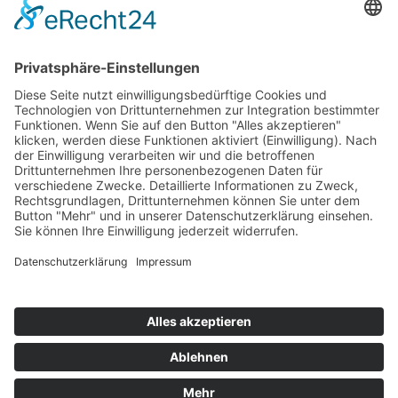
Top 100
Hot 50
Top Neueinsteiger
Highscores
Jahrescharts
Top 100
Hot 50
Top Neueinsteiger
Highscores
Jahrescharts
DJ-Promo buchen