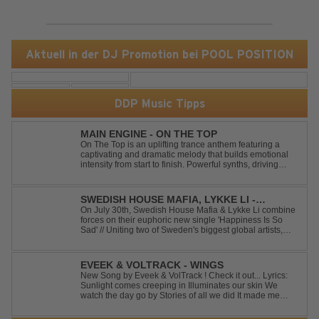
Aktuell in der DJ Promotion bei POOL POSITION
DDP Music Tipps
MAIN ENGINE - ON THE TOP
On The Top is an uplifting trance anthem featuring a
captivating and dramatic melody that builds emotional
intensity from start to finish. Powerful synths, driving
rhythms, and an epic arrangement create an
unforgettable atmosphere, while the soaring lead
melody delivers moments of pure euphori...
SWEDISH HOUSE MAFIA, LYKKE LI -
HAPPINESS IS SO SAD
On July 30th, Swedish House Mafia & Lykke Li combine
forces on their euphoric new single 'Happiness Is So
Sad' // Uniting two of Sweden's biggest global artists,
'Happiness Is So Sad' is a record that reflects on how the
happiest moments are often the hardest to say goodbye
to // The track was ...
EVEEK & VOLTRACK - WINGS
New Song by Eveek & VolTrack ! Check it out... Lyrics:
Sunlight comes creeping in Illuminates our skin We
watch the day go by Stories of all we did It made me
think of you It made me think of you Under a trillion stars
We danced on top of cars ...