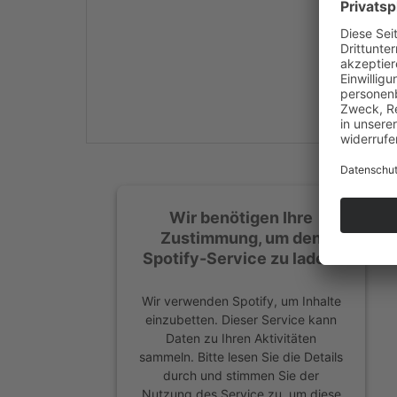
Mehr Informationen
Akzeptieren
powered by
Usercentrics
Consent Management
Platform
&
eRecht24
Wir benötigen Ihre
Zustimmung, um den
Spotify-Service zu laden!
Wir verwenden Spotify, um Inhalte
einzubetten. Dieser Service kann
Daten zu Ihren Aktivitäten
sammeln. Bitte lesen Sie die Details
durch und stimmen Sie der
Nutzung des Service zu, um diese