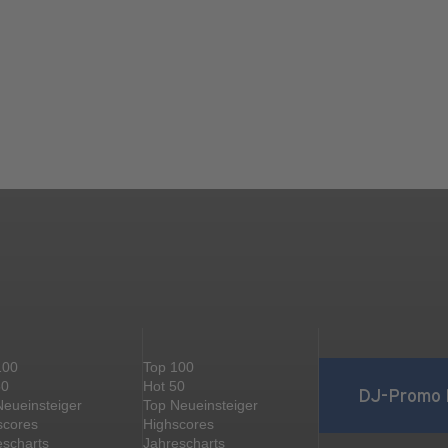
100
Top 100
50
Hot 50
DJ-Promo 
Neueinsteiger
Top Neueinsteiger
scores
Highscores
escharts
Jahrescharts