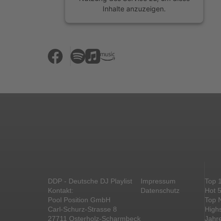
Inhalte anzuzeigen.
Mehr Informationen
Akzeptieren
powered by
Usercentrics Consent
Management Platform
&
eRecht24
DDP - Deutsche DJ Playlist
Impressum
Top 
Kontakt:
Datenschutz
Hot 
Pool Position GmbH
Top 
Carl-Schurz-Strasse 8
High
27711 Osterholz-Scharmbeck
Jahr