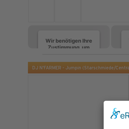
Wir benötigen Ihre
Zustimmung, um
den Spotify-
Service zu laden!
DJ N'FARMER - Jumpin (Starschmiede/Centra
Wir verwenden Spotify,
um Inhalte einzubetten.
Dieser Service kann
Daten zu Ihren
Aktivitäten sammeln.
Bitte lesen Sie die Details
durch und stimmen Sie
der Nutzung des Service
zu, um diese Inhalte
anzuzeigen.