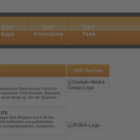
DDP
DDP
DDP
Apps
Anmeldung
Feed
s
DDP Partner
omisslosen Bass-House-Track mit
 maximaler Club-Energie. Markante
d einen Build-up, der die Spannung
ubt. Der Track hat die no...
LITE
hlagen Alex Megane und CvB das
Mit kraftvollen und gefühlvollen
ner energiegeladenen, modernen
 eine emotionale Reise durc...