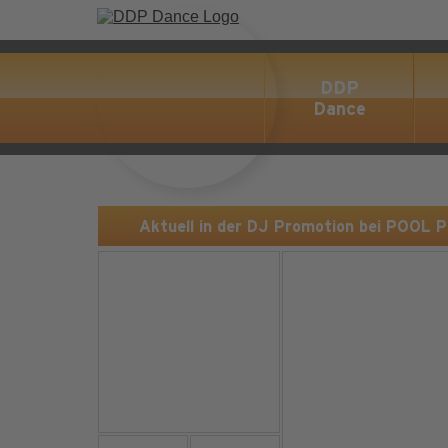
DDP
Dance
Aktuell in der DJ Promotion bei POOL