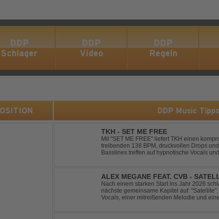
DDP
DDP
DDP
Schlager
Video
Regeln
 POSITION
DDP Music Tipp
TKH - SET ME FREE
Mit "SET ME FREE" liefert TKH einen kompr
treibenden 138 BPM, druckvollen Drops und
Basslines treffen auf hypnotische Vocals un
konsequent bis zu den Drops nach oben schra
ALEX MEGANE FEAT. CVB - SATEL
Nach einem starken Start ins Jahr 2026 sc
nächste gemeinsame Kapitel auf: "Satellite". 
Vocals, einer mitreißenden Melodie und ei
Produktion entführt "Satellite" die Hörer auf