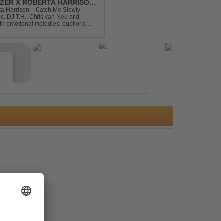
DIZER X ROBERTA HARRISON
rta Harrison – Catch Me Slowly
c. DJ T.H., Chris van Neu and
with emotional melodies, euphoric
rance vibe. At the hear...
e
s
e