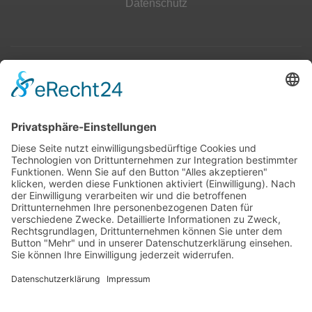
Datenschutz
Top 100
Hot 50
Top Neueinsteiger
Highscores
Jahrescharts
Top 100
Hot 50
Top Neueinsteiger
Highscores
Jahrescharts