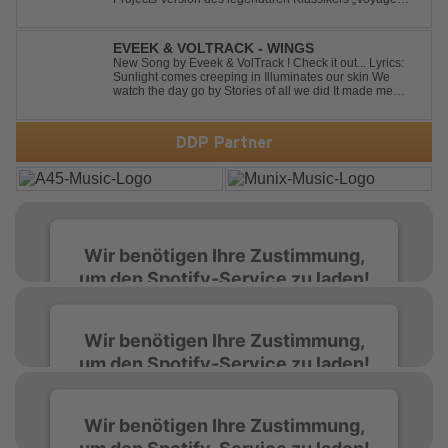
Voyage“ im energiegeladenen HandsUp-Remix von
Timster & Ninth. Das HandsUp-Duo aus Nordrhein-
Westfalen verwandelt den zeitlosen Song mit druckvoll...
EVEEK & VOLTRACK - WINGS
New Song by Eveek & VolTrack ! Check it out... Lyrics:
Sunlight comes creeping in Illuminates our skin We
watch the day go by Stories of all we did It made me
think of you It made me think of you Under a trillion stars
We danced on top of cars ...
DDP Partner
Wir benötigen Ihre Zustimmung,
um den Spotify-Service zu laden!
Wir verwenden Spotify, um Inhalte
Wir benötigen Ihre Zustimmung,
einzubetten. Dieser Service kann Daten zu
um den Spotify-Service zu laden!
Ihren Aktivitäten sammeln. Bitte lesen Sie die
Details durch und stimmen Sie der Nutzung
des Service zu, um diese Inhalte anzuzeigen.
Wir verwenden Spotify, um Inhalte
Wir benötigen Ihre Zustimmung,
einzubetten. Dieser Service kann Daten zu