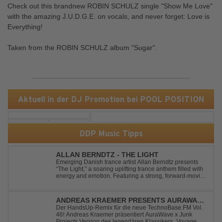
Check out this brandnew ROBIN SCHULZ single "Show Me Love"
with the amazing J.U.D.G.E. on vocals, and never forget: Love is
Everything!
Taken from the ROBIN SCHULZ album "Sugar".
Aktuell in der DJ Promotion bei POOL POSITION
DDP Music Tipps
ALLAN BERNDTZ - THE LIGHT
Emerging Danish trance artist Allan Berndtz presents
“The Light,” a soaring uplifting trance anthem filled with
energy and emotion. Featuring a strong, forward-moving
melody, the track showcases the signature quality and
spirit of a Future Sequence release.
ANDREAS KRAEMER PRESENTS AURAWAVE
X JUNK PROJECT - VOYAGE VOYAGE
Der HandsUp-Remix für die neue TechnoBase.FM Vol.
46! Andreas Kraemer präsentiert AuraWave x Junk
(TIMSTER & NINTH REMIX)
Projects Version des legendären Klassikers „Voyage