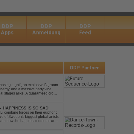
DDP
DDP
DDP
Apps
Anmeldung
Feed
s
DDP Partner
asing Light", an explosive Bigroom
energy, and a massive party vibe.
al stages alike. A guaranteed crowd-
- HAPPINESS IS SO SAD
Li combine forces on their euphoric
wo of Sweden's biggest global artists,
cts on how the happiest moments are
ck was ...