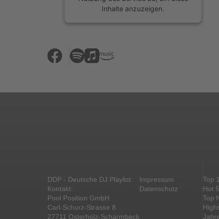
Inhalte anzuzeigen.
Mehr Informationen
Akzeptieren
powered by
Usercentrics Consent
Management Platform
&
eRecht24
DDP - Deutsche DJ Playlist
Impressum
Top 
Kontakt:
Datenschutz
Hot 
Pool Position GmbH
Top 
Carl-Schurz-Strasse 8
High
27711 Osterholz-Scharmbeck
Jahr