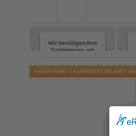
Wir benötigen Ihre
Zustimmung, um
den Spotify-
Service zu laden!
SHAUN FRANK & KSHMR FEAT. DELANEY JANE 
Wir verwenden Spotify,
um Inhalte einzubetten.
Dieser Service kann
Daten zu Ihren
Aktivitäten sammeln.
Bitte lesen Sie die Details
durch und stimmen Sie
der Nutzung des Service
zu, um diese Inhalte
anzuzeigen.