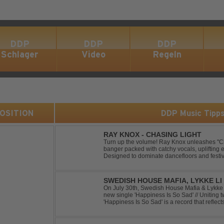
DDP
DDP
DDP
Schlager
Video
Regeln
 POSITION
DDP Music Tipp
RAY KNOX - CHASING LIGHT
Turn up the volume! Ray Knox unleashes "Ch
banger packed with catchy vocals, uplifting 
Designed to dominate dancefloors and festiv
pleaser and party starter!
SWEDISH HOUSE MAFIA, LYKKE LI 
On July 30th, Swedish House Mafia & Lykke 
new single 'Happiness Is So Sad' // Uniting t
'Happiness Is So Sad' is a record that refle
often the hardest to say goodbye to // The tra