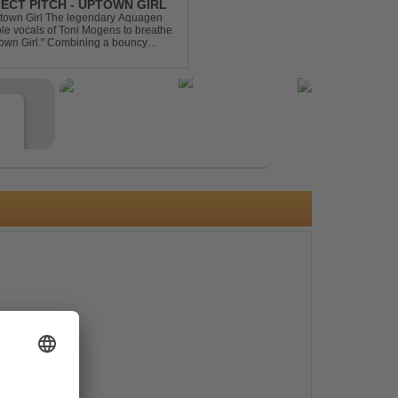
ECT PITCH - UPTOWN GIRL
ptown Girl The legendary Aquagen
ible vocals of Toni Mogens to breathe
Uptown Girl." Combining a bouncy
his modern da...
e
s
e