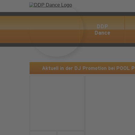
DDP
Dance
Aktuell in der DJ Promotion bei POOL