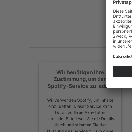
Mehr Informationen
Akzeptieren
powered by
Usercentrics
Consent Management
Platform
&
eRecht24
Wir benötigen Ihre
Zustimmung, um den
Spotify-Service zu laden!
Wir verwenden Spotify, um Inhalte
einzubetten. Dieser Service kann
Daten zu Ihren Aktivitäten
sammeln. Bitte lesen Sie die Details
durch und stimmen Sie der
Nutzung des Service zu, um diese