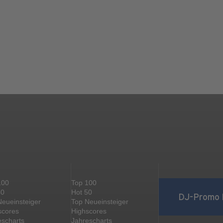
100
Top 100
50
Hot 50
DJ-Promo 
Neueinsteiger
Top Neueinsteiger
scores
Highscores
escharts
Jahrescharts