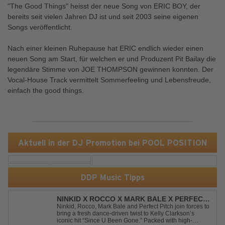
"The Good Things" heisst der neue Song von ERIC BOY, der
bereits seit vielen Jahren DJ ist und seit 2003 seine eigenen
Songs veröffentlicht.
Nach einer kleinen Ruhepause hat ERIC endlich wieder einen
neuen Song am Start, für welchen er und Produzent Pit Bailay die
legendäre Stimme von JOE THOMPSON gewinnen konnten. Der
Vocal-House Track vermittelt Sommerfeeling und Lebensfreude,
einfach the good things.
Aktuell in der DJ Promotion bei POOL POSITION
DDP Music Tipps
NINKID X ROCCO X MARK BALE X PERFECT
PITCH - SINCE U BEEN GONE
Ninkid, Rocco, Mark Bale and Perfect Pitch join forces to
bring a fresh dance-driven twist to Kelly Clarkson’s
iconic hit “Since U Been Gone.” Packed with high-