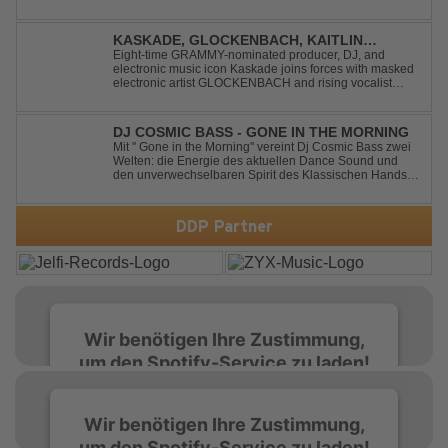
energy beats, uplifting vibes and a festival-ready sound,
this cover is built for peak-time sets, radio rotations and
every dancefloor ...
KASKADE, GLOCKENBACH, KAITLIN
ARAGON - RUNAWAY
Eight-time GRAMMY-nominated producer, DJ, and
electronic music icon Kaskade joins forces with masked
electronic artist GLOCKENBACH and rising vocalist
Kaitlin Aragon for their new collaboration “Runaway,”
arriving July 31st. The track marks the fourth single from
Kaskade’s forthcoming ORIGIN...
DJ COSMIC BASS - GONE IN THE MORNING
Mit '' Gone in the Morning'' vereint Dj Cosmic Bass zwei
Welten: die Energie des aktuellen Dance Sound und
den unverwechselbaren Spirit des Klassischen Hands
Up. Ein Soundtrack für eine unvergessliche Nacht!
DDP Partner
Wir benötigen Ihre Zustimmung,
um den Spotify-Service zu laden!
Wir verwenden Spotify, um Inhalte
Wir benötigen Ihre Zustimmung,
einzubetten. Dieser Service kann Daten zu
um den Spotify-Service zu laden!