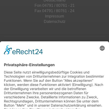
Deutschland
Fon 04791 / 80761 - 21
Fax 04791 / 80761 - 24
Impressum
Datenschutz
Top 100
Hot 50
Top Neueinsteiger
Highscores
Jahrescharts
Top 100
Hot 50
Top Neueinsteiger