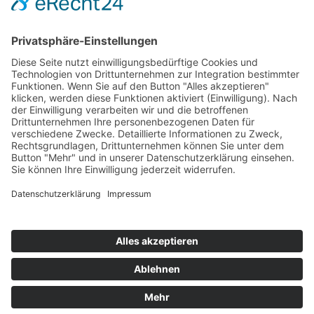
Hot 50
Top Neueinsteiger
Highscores
Jahrescharts
Top 100
Hot 50
Top Neueinsteiger
Highscores
Jahrescharts
DJ-Promo buchen