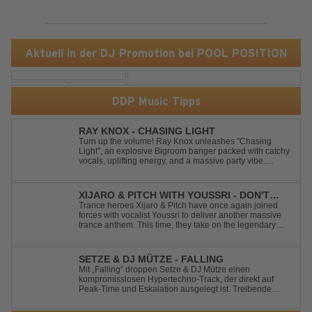
Aktuell in der DJ Promotion bei POOL POSITION
DDP Music Tipps
RAY KNOX - CHASING LIGHT
Turn up the volume! Ray Knox unleashes "Chasing
Light", an explosive Bigroom banger packed with catchy
vocals, uplifting energy, and a massive party vibe.
Designed to dominate dancefloors and festival stages
alike. A guaranteed crowd-pleaser and party starter!
XIJARO & PITCH WITH YOUSSRI - DON'T
YOU WORRY CHILD
Trance heroes Xijaro & Pitch have once again joined
forces with vocalist Youssri to deliver another massive
trance anthem. This time, they take on the legendary
Swedish House Mafia classic "Don't You Worry Child"
and transform it into a breathtaking trance banger while
perfectly preserving the...
SETZE & DJ MÜTZE - FALLING
Mit „Falling“ droppen Setze & DJ Mütze einen
kompromisslosen Hypertechno-Track, der direkt auf
Peak-Time und Eskalation ausgelegt ist. Treibende
Kicks, verzerrte Synths und energiegeladene Drops
verschmelzen zu einem Sound, der keine Pausen kennt