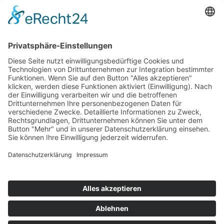
Top 100
Hot 50
Top Neueinsteiger
Highscores
Jahrescharts
Top 100
Hot 50
Top Neueinsteiger
Highscores
Jahrescharts
DJ-Promo buchen