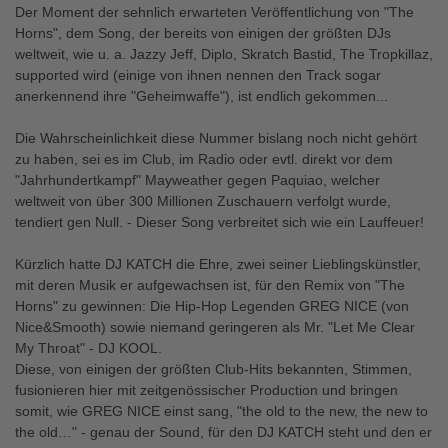
Der Moment der sehnlich erwarteten Veröffentlichung von "The
Horns", dem Song, der bereits von einigen der größten DJs
weltweit, wie u. a. Jazzy Jeff, Diplo, Skratch Bastid, The Tropkillaz,
supported wird (einige von ihnen nennen den Track sogar
anerkennend ihre "Geheimwaffe"), ist endlich gekommen...
Die Wahrscheinlichkeit diese Nummer bislang noch nicht gehört
zu haben, sei es im Club, im Radio oder evtl. direkt vor dem
"Jahrhundertkampf" Mayweather gegen Paquiao, welcher
weltweit von über 300 Millionen Zuschauern verfolgt wurde,
tendiert gen Null. - Dieser Song verbreitet sich wie ein Lauffeuer!
Kürzlich hatte DJ KATCH die Ehre, zwei seiner Lieblingskünstler,
mit deren Musik er aufgewachsen ist, für den Remix von "The
Horns" zu gewinnen: Die Hip-Hop Legenden GREG NICE (von
Nice&Smooth) sowie niemand geringeren als Mr. "Let Me Clear
My Throat" - DJ KOOL.
Diese, von einigen der größten Club-Hits bekannten, Stimmen,
fusionieren hier mit zeitgenössischer Production und bringen
somit, wie GREG NICE einst sang, "the old to the new, the new to
the old…" - genau der Sound, für den DJ KATCH steht und den er