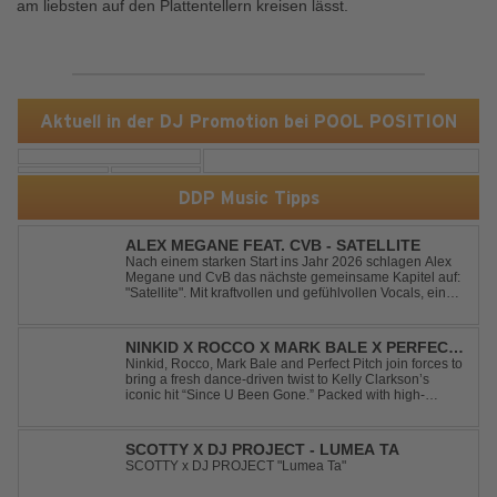
am liebsten auf den Plattentellern kreisen lässt.
Aktuell in der DJ Promotion bei POOL POSITION
DDP Music Tipps
ALEX MEGANE FEAT. CVB - SATELLITE
Nach einem starken Start ins Jahr 2026 schlagen Alex
Megane und CvB das nächste gemeinsame Kapitel auf:
"Satellite". Mit kraftvollen und gefühlvollen Vocals, einer
mitreißenden Melodie und einer energiegeladenen,
modernen Produktion entführt "Satellite" die Hörer auf
eine emotionale Reise durc...
NINKID X ROCCO X MARK BALE X PERFECT
PITCH - SINCE U BEEN GONE
Ninkid, Rocco, Mark Bale and Perfect Pitch join forces to
bring a fresh dance-driven twist to Kelly Clarkson’s
iconic hit “Since U Been Gone.” Packed with high-
energy beats, uplifting vibes and a festival-ready sound,
this cover is built for peak-time sets, radio rotations and
every dancefloor ...
SCOTTY X DJ PROJECT - LUMEA TA
SCOTTY x DJ PROJECT "Lumea Ta"