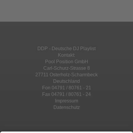
Mehr Informationen
powered by
Usercentrics Consent
Details durch und stimmen Sie der Nutzung
Management Platform
&
eRecht24
des Service zu, um diese Inhalte anzuzeigen.
Akzeptieren
Mehr Informationen
powered by
Usercentrics Consent
Management Platform
&
eRecht24
Akzeptieren
DDP - Deutsche DJ Playlist
powered by
Usercentrics Consent
Kontakt:
Management Platform
&
eRecht24
Pool Position GmbH
Carl-Schurz-Strasse 8
27711 Osterholz-Scharmbeck
Deutschland
Fon 04791 / 80761 - 21
Fax 04791 / 80761 - 24
Impressum
Datenschutz