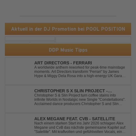
Aktuell in der DJ Promotion bei POOL POSITION
DDP Music Tipps
ART DIRECTORS - FERRARI
A worldwide anthem reworked for peak-time mainstage
moments. Art Directors transform “Ferrari” by James
Hype & Miggy Dela Rosa into a high-energy UK Garage
House weapon, packed with punchy grooves and
irresistible momentum. Designed for clubs and festival
crowds alike, this remix elevates the o...
CHRISTOPHER S X SLIN PROJECT -
CONSTELLATIONS
Christopher S & Slin Project turn coffee stains into
infinite Worlds in Nostalgic new Single "Constellations".
Acclaimed dance producers Christopher S and Slin
Project have joined forces once again to deliver their
highly anticipated new single, "Constellations." Moving
away from standard club ...
ALEX MEGANE FEAT. CVB - SATELLITE
Nach einem starken Start ins Jahr 2026 schlagen Alex
Megane und CvB das nächste gemeinsame Kapitel auf:
"Satellite". Mit kraftvollen und gefühlvollen Vocals, einer