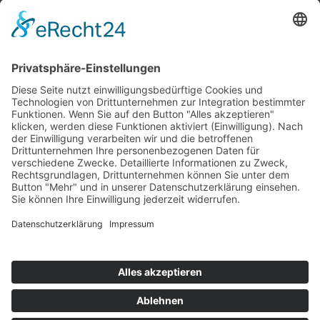
Top 100
Hot 50
Top Neueinsteiger
Highscores
Jahrescharts
Top 100
Hot 50
Top Neueinsteiger
Highscores
Jahrescharts
DJ-Promo buchen