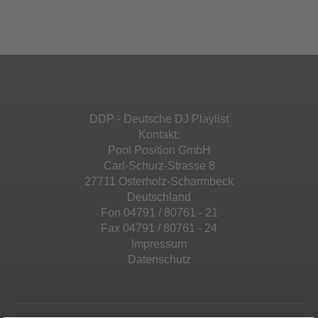
Ihren Aktivitäten sammeln. Bitte lesen Sie die
Mehr Informationen
powered by
Usercentrics Consent
Details durch und stimmen Sie der Nutzung
Management Platform
&
eRecht24
des Service zu, um diese Inhalte anzuzeigen.
Akzeptieren
Mehr Informationen
powered by
Usercentrics Consent
Management Platform
&
eRecht24
Akzeptieren
DDP - Deutsche DJ Playlist
powered by
Usercentrics Consent
Kontakt:
Management Platform
&
eRecht24
Pool Position GmbH
Carl-Schurz-Strasse 8
27711 Osterholz-Scharmbeck
Deutschland
Fon 04791 / 80761 - 21
Fax 04791 / 80761 - 24
Impressum
Datenschutz