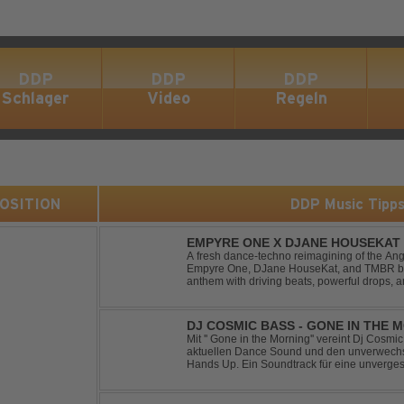
DDP
DDP
DDP
Schlager
Video
Regeln
 POSITION
DDP Music Tipp
EMPYRE ONE X DJANE HOUSEKAT 
TONIGHT
A fresh dance-techno reimagining of the Ang
Empyre One, DJane HouseKat, and TMBR brea
anthem with driving beats, powerful drops, 
Blending nostalgia with contemporary dancefl
DJ COSMIC BASS - GONE IN THE 
Mit '' Gone in the Morning'' vereint Dj Cosm
aktuellen Dance Sound und den unverwechse
Hands Up. Ein Soundtrack für eine unverges