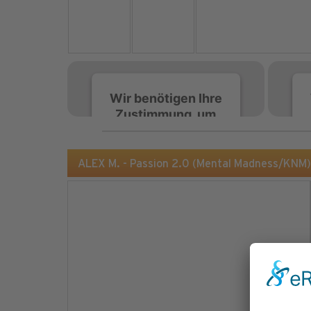
Wir benötigen Ihre
Zustimmung, um
den Spotify-
Service zu laden!
ALEX M. - Passion 2.0 (Mental Madness/KNM)
Wir verwenden Spotify,
um Inhalte einzubetten.
Dieser Service kann
Daten zu Ihren
Aktivitäten sammeln.
Bitte lesen Sie die Details
durch und stimmen Sie
der Nutzung des Service
zu, um diese Inhalte
anzuzeigen.