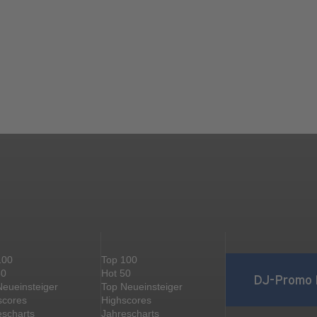
100
Top 100
50
Hot 50
DJ-Promo 
Neueinsteiger
Top Neueinsteiger
scores
Highscores
escharts
Jahrescharts