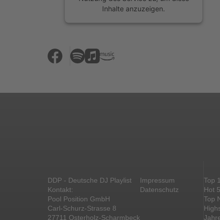
Inhalte anzuzeigen.
Mehr Informationen
Akzeptieren
powered by
Usercentrics Consent
Management Platform
&
eRecht24
DDP - Deutsche DJ Playlist
Impressum
Top 
Kontakt:
Datenschutz
Hot 
Pool Position GmbH
Top 
Carl-Schurz-Strasse 8
High
27711 Osterholz-Scharmbeck
Jahr