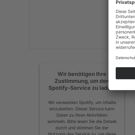
Mehr Informationen
Akzeptieren
powered by
Usercentrics
Consent Management
Platform
&
eRecht24
Wir benötigen Ihre
Zustimmung, um den
Spotify-Service zu laden!
Wir verwenden Spotify, um Inhalte
einzubetten. Dieser Service kann
Daten zu Ihren Aktivitäten
sammeln. Bitte lesen Sie die Details
durch und stimmen Sie der
Nutzung des Service zu, um diese