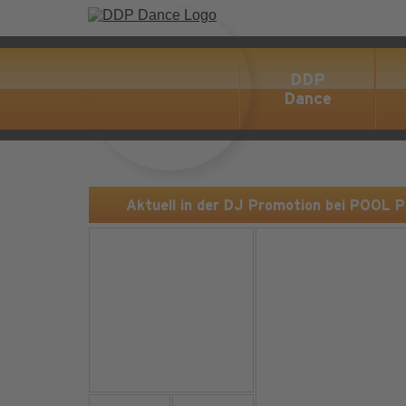
DDP
Dance
Aktuell in der DJ Promotion bei POOL