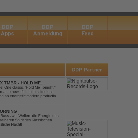
DDP
DDP
DDP
Apps
Anmeldung
Feed
s
DDP Partner
X TMBR - HOLD ME
el One classic "Hold Me Tonight."
the new life into this timeless
and an energetic modern production.
oor energy, this cover...
MORNING
ic Bass zwei Welten: die Energie des
lbaren Spirit des Klassischen
sliche Nacht!