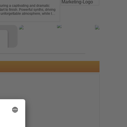
turing a captivating and dramatic
art to finish. Powerful synths, driving
 unforgettable atmosphere, while the
e euphori...
e
s
e