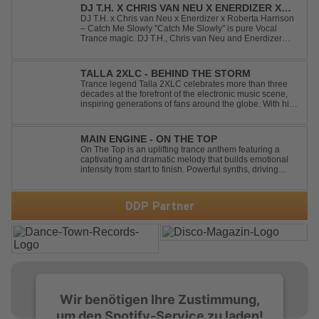
DJ T.H. X CHRIS VAN NEU X ENERDIZER X
ROBERTA HARRISON - CATCH ME SLOWLY
DJ T.H. x Chris van Neu x Enerdizer x Roberta Harrison
– Catch Me Slowly "Catch Me Slowly" is pure Vocal
Trance magic. DJ T.H., Chris van Neu and Enerdizer
create an uplifting journey filled with emotional
melodies, euphoric energy and that unmistakable
Balearic Ibiza trance vibe. At the hear...
TALLA 2XLC - BEHIND THE STORM
Trance legend Talla 2XLC celebrates more than three
decades at the forefront of the electronic music scene,
inspiring generations of fans around the globe. With his
latest release, "Behind The Storm," he once again
showcases his unmistakable sound, delivering Uplifting
Vocal Trance at its very ...
MAIN ENGINE - ON THE TOP
On The Top is an uplifting trance anthem featuring a
captivating and dramatic melody that builds emotional
intensity from start to finish. Powerful synths, driving
rhythms, and an epic arrangement create an
unforgettable atmosphere, while the soaring lead
melody delivers moments of pure euphori...
DDP Partner
Wir benötigen Ihre Zustimmung,
um den Spotify-Service zu laden!