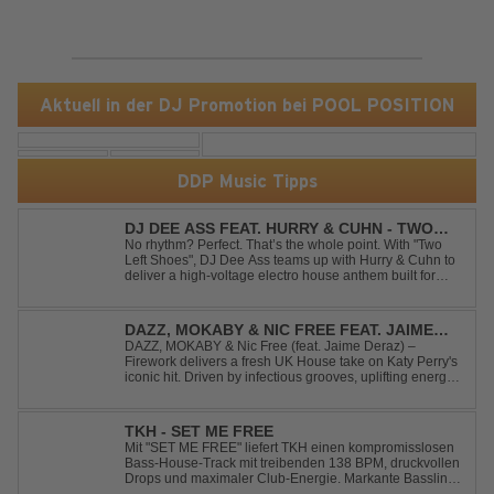
Aktuell in der DJ Promotion bei POOL POSITION
DDP Music Tipps
DJ DEE ASS FEAT. HURRY & CUHN - TWO
LEFT SHOES
No rhythm? Perfect. That’s the whole point. With "Two
Left Shoes", DJ Dee Ass teams up with Hurry & Cuhn to
deliver a high-voltage electro house anthem built for
chaotic dancefloors and unforgettable nights. Loud,
unapologetic, and irresistibly catchy, this track turns
clumsiness into confid...
DAZZ, MOKABY & NIC FREE FEAT. JAIME
DERAZ - FIREWORK
DAZZ, MOKABY & Nic Free (feat. Jaime Deraz) –
Firework delivers a fresh UK House take on Katy Perry's
iconic hit. Driven by infectious grooves, uplifting energy,
and Jaime Deraz's stunning vocals, this reimagined
cover brings a modern club vibe while preserving the
emotional power of the origin...
TKH - SET ME FREE
Mit "SET ME FREE" liefert TKH einen kompromisslosen
Bass-House-Track mit treibenden 138 BPM, druckvollen
Drops und maximaler Club-Energie. Markante Basslines