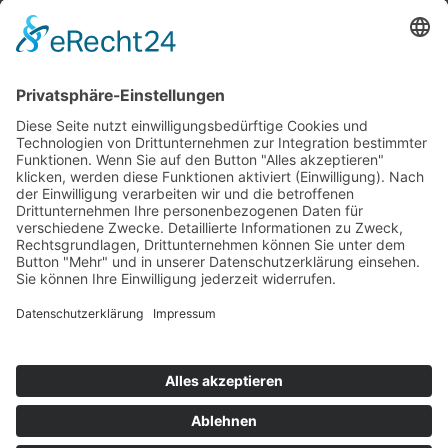
Top 100
Hot 50
Top Neueinsteiger
Highscores
Jahrescharts
Top 100
Hot 50
Top Neueinsteiger
Highscores
Jahrescharts
DJ-Promo buchen