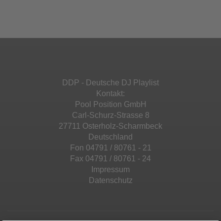
Ihren Aktivitäten sammeln. Bitte lesen Sie die
Mehr Informationen
powered by
Usercentrics Consent
Details durch und stimmen Sie der Nutzung
Management Platform
&
eRecht24
des Service zu, um diese Inhalte anzuzeigen.
Akzeptieren
Mehr Informationen
powered by
Usercentrics Consent
Management Platform
&
eRecht24
Akzeptieren
DDP - Deutsche DJ Playlist
powered by
Usercentrics Consent
Kontakt:
Management Platform
&
eRecht24
Pool Position GmbH
Carl-Schurz-Strasse 8
27711 Osterholz-Scharmbeck
Deutschland
Fon 04791 / 80761 - 21
Fax 04791 / 80761 - 24
Impressum
Datenschutz