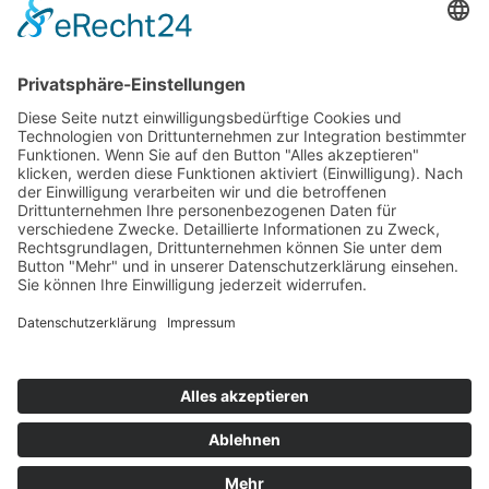
Top 100
Hot 50
Top Neueinsteiger
Highscores
Jahrescharts
Top 100
Hot 50
Top Neueinsteiger
Highscores
Jahrescharts
DJ-Promo buchen