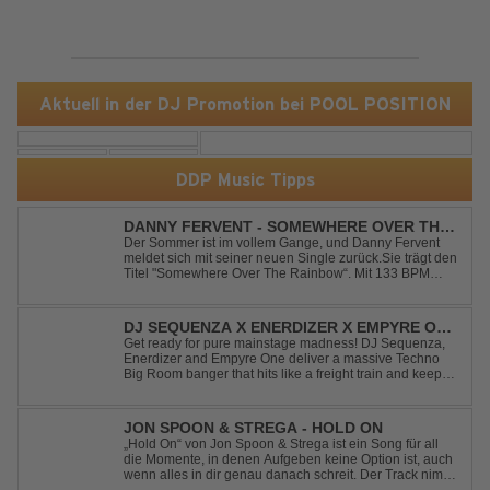
Aktuell in der DJ Promotion bei POOL POSITION
DDP Music Tipps
DANNY FERVENT - SOMEWHERE OVER THE
RAINBOW
Der Sommer ist im vollem Gange, und Danny Fervent
meldet sich mit seiner neuen Single zurück.Sie trägt den
Titel "Somewhere Over The Rainbow“. Mit 133 BPM
entfaltet sich ein melodischer Trance Sound, der durch
seine atmosphärische Dichte und mitreißende Dynamik
überzeugt. Kraftvolle, zugleich g...
DJ SEQUENZA X ENERDIZER X EMPYRE ONE
- UNTIL THE MORNING LIGHT
Get ready for pure mainstage madness! DJ Sequenza,
Enerdizer and Empyre One deliver a massive Techno
Big Room banger that hits like a freight train and keeps
the energy at maximum from the first kick to the final
drop. Packed with explosive synths, pounding basslines
and an unstoppable festival...
JON SPOON & STREGA - HOLD ON
„Hold On“ von Jon Spoon & Strega ist ein Song für all
die Momente, in denen Aufgeben keine Option ist, auch
wenn alles in dir genau danach schreit. Der Track nimmt