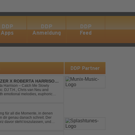
DDP
DDP
DDP
Apps
Anmeldung
Feed
s
DDP Partner
DIZER X ROBERTA HARRISON
rta Harrison – Catch Me Slowly
c. DJ T.H., Chris van Neu and
with emotional melodies, euphoric
rance vibe. At the hear...
ng für all die Momente, in denen
in dir genau danach schreit. Der
rz davor steht loszulassen, und
 erinnert, noch einmal f...