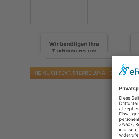
Wir benötigen Ihre
Zustimmung, um
den Spotify-
Service zu laden!
HEIMLICH FEAT. STERRE LUNA - Chocolate (Du
Wir verwenden Spotify,
um Inhalte einzubetten.
Dieser Service kann
Daten zu Ihren
Aktivitäten sammeln.
Bitte lesen Sie die Details
durch und stimmen Sie
der Nutzung des Service
zu, um diese Inhalte
anzuzeigen.