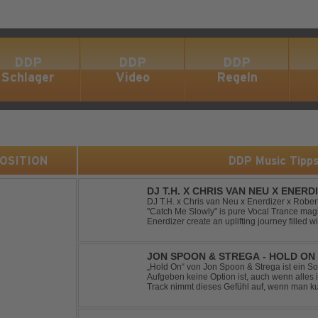
DDP
DDP
DDP
Schlager
Video
Regeln
 POSITION
DDP Music Tipp
DJ T.H. X CHRIS VAN NEU X ENER
- CATCH ME SLOWLY
DJ T.H. x Chris van Neu x Enerdizer x Robe
"Catch Me Slowly" is pure Vocal Trance magi
Enerdizer create an uplifting journey filled 
energy and that unmistakable Balearic Ibiza t
JON SPOON & STREGA - HOLD ON
„Hold On“ von Jon Spoon & Strega ist ein So
Aufgeben keine Option ist, auch wenn alles 
Track nimmt dieses Gefühl auf, wenn man ku
verwandelt es in pure Energie, die dich daran