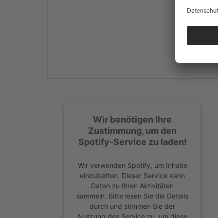
Mehr Informationen
Akzeptieren
powered by
Usercentrics
Consent Management
Platform
&
eRecht24
Wir benötigen Ihre
Zustimmung, um den
Spotify-Service zu laden!
Wir verwenden Spotify, um Inhalte
einzubetten. Dieser Service kann
Daten zu Ihren Aktivitäten
sammeln. Bitte lesen Sie die Details
durch und stimmen Sie der
Nutzung des Service zu, um diese