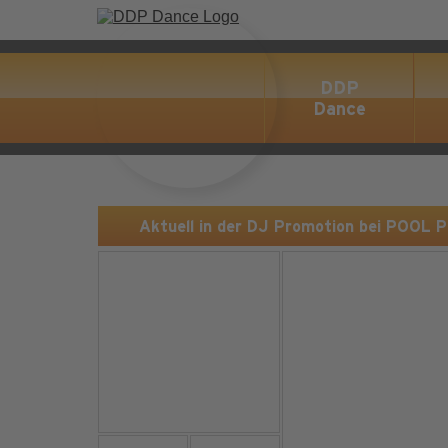
DDP
Dance
Aktuell in der DJ Promotion bei POOL