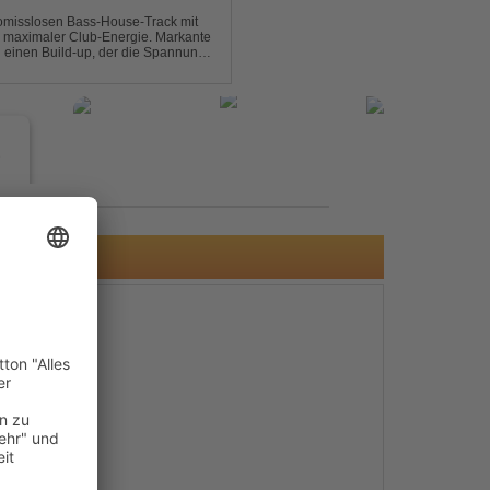
omisslosen Bass-House-Track mit
 maximaler Club-Energie. Markante
d einen Build-up, der die Spannung
ubt. Der Track hat die no...
e
V)
s
e