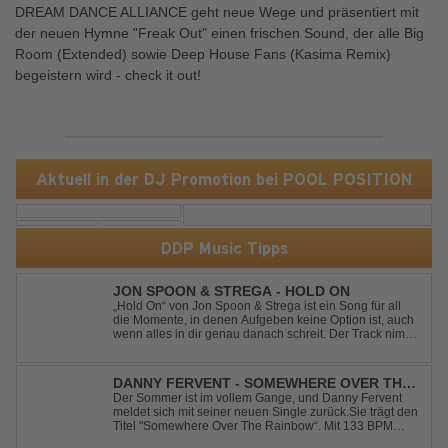
DREAM DANCE ALLIANCE geht neue Wege und präsentiert mit
der neuen Hymne "Freak Out" einen frischen Sound, der alle Big
Room (Extended) sowie Deep House Fans (Kasima Remix)
begeistern wird - check it out!
Aktuell in der DJ Promotion bei POOL POSITION
DDP Music Tipps
JON SPOON & STREGA - HOLD ON
„Hold On“ von Jon Spoon & Strega ist ein Song für all
die Momente, in denen Aufgeben keine Option ist, auch
wenn alles in dir genau danach schreit. Der Track nimmt
dieses Gefühl auf, wenn man kurz davor steht
loszulassen, und verwandelt es in pure Energie, die
dich daran erinnert, noch einmal f...
DANNY FERVENT - SOMEWHERE OVER THE
RAINBOW
Der Sommer ist im vollem Gange, und Danny Fervent
meldet sich mit seiner neuen Single zurück.Sie trägt den
Titel "Somewhere Over The Rainbow“. Mit 133 BPM
entfaltet sich ein melodischer Trance Sound, der durch