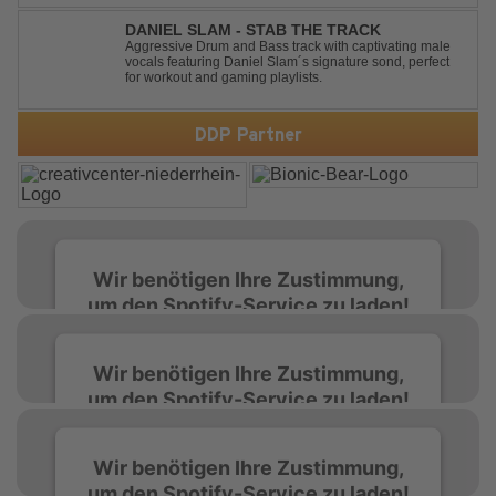
seine atmosphärische Dichte und mitreißende Dynamik
überzeugt. Kraftvolle, zugleich g...
DANIEL SLAM - STAB THE TRACK
Aggressive Drum and Bass track with captivating male
vocals featuring Daniel Slam´s signature sond, perfect
for workout and gaming playlists.
DDP Partner
Wir benötigen Ihre Zustimmung,
um den Spotify-Service zu laden!
Wir verwenden Spotify, um Inhalte
Wir benötigen Ihre Zustimmung,
einzubetten. Dieser Service kann Daten zu
um den Spotify-Service zu laden!
Ihren Aktivitäten sammeln. Bitte lesen Sie die
Details durch und stimmen Sie der Nutzung
des Service zu, um diese Inhalte anzuzeigen.
Wir verwenden Spotify, um Inhalte
Wir benötigen Ihre Zustimmung,
einzubetten. Dieser Service kann Daten zu
um den Spotify-Service zu laden!