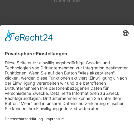
Datenschutz
Top 100
Hot 50
Top Neueinsteiger
Highscores
Jahrescharts
Top 100
Hot 50
Top Neueinsteiger
Highscores
Jahrescharts