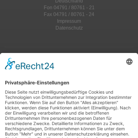
Deutschland
Fon 04791 / 80761 - 21
Fax 04791 / 80761 - 24
Impressum
Datenschutz
Top 100
Hot 50
Top Neueinsteiger
Highscores
Jahrescharts
Top 100
Hot 50
Top Neueinsteiger