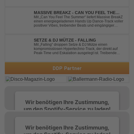
euphoric synths, soaring emotions, and a massive peak-
time groove, this track delivers pure goosebumps from
start to finish. Kn...
MASSIVE BREAKZ - CAN YOU FEEL THE
SUMMER
Mit „Can You Feel The Summer“ liefert Massive BreakZ
einen energiegeladenen Hands Up Dance-Track voller
positiver Vibes, treibender Beats und eingängiger
Melodie. Der Song bringt das Gefühl von Sommer,
Freiheit und unvergesslichen Nächten direkt auf die
Tanzfläche – perfekt für Clubs, Festivals...
SETZE & DJ MÜTZE - FALLING
Mit „Falling“ droppen Setze & DJ Mütze einen
kompromisslosen Hypertechno-Track, der direkt auf
Peak-Time und Eskalation ausgelegt ist. Treibende
Kicks, verzerrte Synths und energiegeladene Drops
verschmelzen zu einem Sound, der keine Pausen kennt
– roh, schnell und absolut mitreißend. Zwischen ...
DDP Partner
Wir benötigen Ihre Zustimmung,
um den Spotify-Service zu laden!
Wir verwenden Spotify, um Inhalte
Wir benötigen Ihre Zustimmung,
einzubetten. Dieser Service kann Daten zu