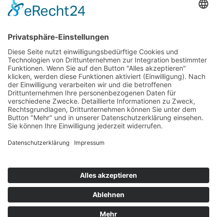
Top 100
Hot 50
Top Neueinsteiger
Highscores
Jahrescharts
Top 100
Hot 50
Top Neueinsteiger
Highscores
Jahrescharts
DJ-Promo buchen