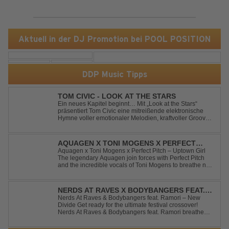
Aktuell in der DJ Promotion bei POOL POSITION
DDP Music Tipps
TOM CIVIC - LOOK AT THE STARS
Ein neues Kapitel beginnt… Mit „Look at the Stars“
präsentiert Tom Civic eine mitreißende elektronische
Hymne voller emotionaler Melodien, kraftvoller Grooves
und dem Gefühl, über das Gewöhnliche
hinauszublicken. Bekannt für seine einzigartige
Verbindung aus Dance, House und elektronische...
AQUAGEN X TONI MOGENS X PERFECT
PITCH - UPTOWN GIRL
Aquagen x Toni Mogens x Perfect Pitch – Uptown Girl
The legendary Aquagen join forces with Perfect Pitch
and the incredible vocals of Toni Mogens to breathe new
life into Billy Joel's timeless classic "Uptown Girl."
Combining a bouncy bassline and a fresh, feel-good
production, this modern da...
NERDS AT RAVES X BODYBANGERS FEAT.
RAMORI - NEW DIVIDE
Nerds At Raves & Bodybangers feat. Ramori – New
Divide Get ready for the ultimate festival crossover!
Nerds At Raves & Bodybangers feat. Ramori breathe
new life into Linkin Park's legendary anthem "New
Divide" with a massive Techno Bigroom Festival