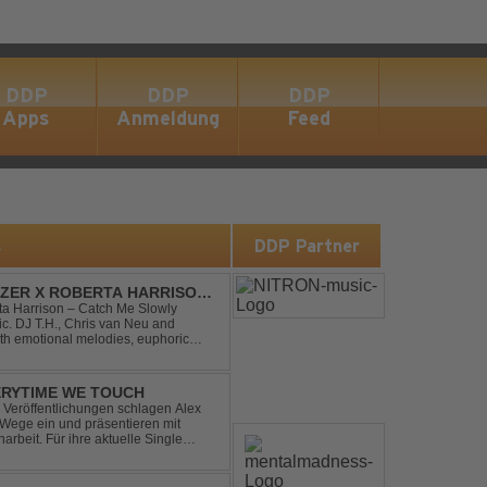
DDP
DDP
DDP
Apps
Anmeldung
Feed
s
DDP Partner
DIZER X ROBERTA HARRISON
rta Harrison – Catch Me Slowly
c. DJ T.H., Chris van Neu and
with emotional melodies, euphoric
rance vibe. At the hear...
ERYTIME WE TOUCH
Veröffentlichungen schlagen Alex
ege ein und präsentieren mit
beit. Für ihre aktuelle Single
rgenommen: den unvergessenen Song