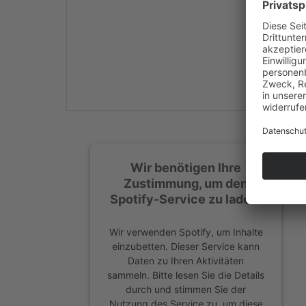
Mehr Informationen
Akzeptieren
powered by
Usercentrics
Consent Management
Platform
&
eRecht24
Wir benötigen Ihre
Zustimmung, um den
Spotify-Service zu laden!
Wir verwenden Spotify, um Inhalte
einzubetten. Dieser Service kann
Daten zu Ihren Aktivitäten
sammeln. Bitte lesen Sie die Details
durch und stimmen Sie der
Nutzung des Service zu, um diese