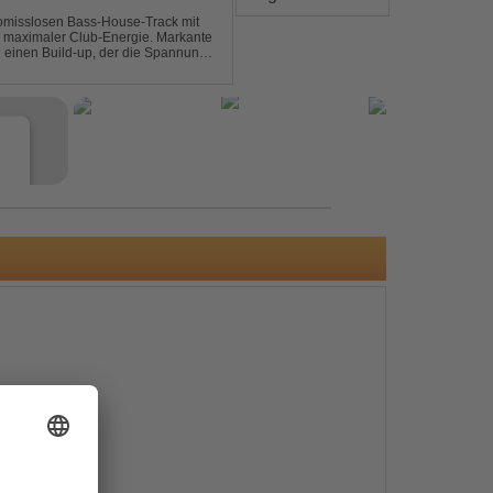
omisslosen Bass-House-Track mit
 maximaler Club-Energie. Markante
d einen Build-up, der die Spannung
ubt. Der Track hat die no...
e
s
e