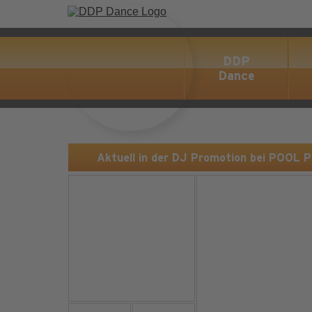
DDP
Dance
Aktuell in der DJ Promotion bei POOL