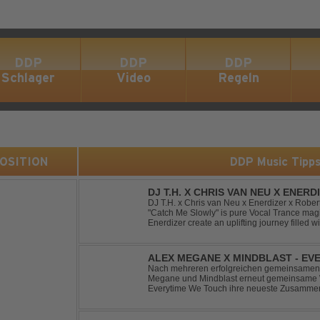
DDP
DDP
DDP
Schlager
Video
Regeln
 POSITION
DDP Music Tipp
DJ T.H. X CHRIS VAN NEU X ENER
- CATCH ME SLOWLY
DJ T.H. x Chris van Neu x Enerdizer x Robe
"Catch Me Slowly" is pure Vocal Trance magi
Enerdizer create an uplifting journey filled 
energy and that unmistakable Balearic Ibiza t
ALEX MEGANE X MINDBLAST - EV
Nach mehreren erfolgreichen gemeinsamen 
Megane und Mindblast erneut gemeinsame W
Everytime We Touch ihre neueste Zusammenar
haben sie sich einen echten Klassiker vo
von Ma...