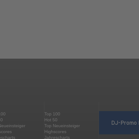
100
Top 100
50
Hot 50
DJ-Promo 
Neueinsteiger
Top Neueinsteiger
scores
Highscores
escharts
Jahrescharts