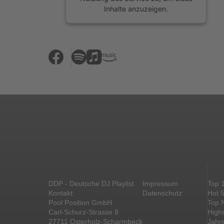
Inhalte anzuzeigen.
Mehr Informationen
Akzeptieren
powered by
Usercentrics Consent
Management Platform
&
eRecht24
DDP - Deutsche DJ Playlist
Impressum
Top 
Kontakt:
Datenschutz
Hot 
Pool Position GmbH
Top 
Carl-Schurz-Strasse 8
High
27711 Osterholz-Scharmbeck
Jahr