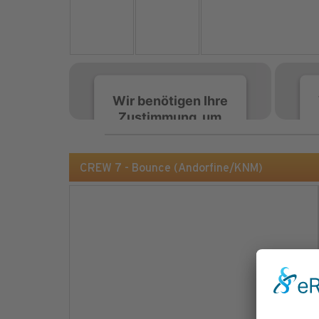
Wir benötigen Ihre
Zustimmung, um
den Spotify-
Service zu laden!
CREW 7 - Bounce (Andorfine/KNM)
Wir verwenden Spotify,
um Inhalte einzubetten.
Dieser Service kann
Daten zu Ihren
Aktivitäten sammeln.
Bitte lesen Sie die Details
durch und stimmen Sie
der Nutzung des Service
zu, um diese Inhalte
anzuzeigen.