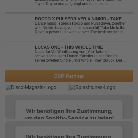
Taylor Dayne neu aufgelegt und hat dies mit
namenhafter Unterstützung von Tom Pulse und
Sängerin Joy Andersen getan. Der frische Sound für
einen weltweit bekannten Hit animiert direkt wieder zum
ROCCO X PULSEDRIVER X NINKID - TAKE
tanz...
ME TO THE RAVE (FESTIVAL MIX)
Dance music legends Rocco and Pulsedriver, together
with Ninkid, have given their smash hit “Take Me to the
Rave” a powerful new makeover. The fresh version is set
to ignite dance floors and bring every festival to a boiling
point. Featuring massive kicks and the beloved melody
that made the or...
LUCAS ONE - THIS WHOLE TIME
Nach der Veröffentlichung von „You“ kehrt der
schwedische Hard-Dance-Künstler Lucas One mit
seiner zweiten Single „This Whole Time“ zurück. Der
Track verbindet emotionale Texte mit der kraftvollen
Energie des Hard Dance und erzählt eine Geschichte
von Reue, Liebeskummer und der Erkenntnis des w...
DDP Partner
Wir benötigen Ihre Zustimmung,
um den Spotify-Service zu laden!
Wir verwenden Spotify, um Inhalte
Wir benötigen Ihre Zustimmung,