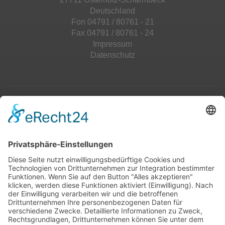
Deutschland
Fon 04791 / 80761 - 21
Fax 04791 / 80761 - 24
Impressum
Datenschutz
Top 100
Hot 50
Top Neueinsteiger
Highscores
Jahrescharts
Top 100
Hot 50
Top Neueinsteiger