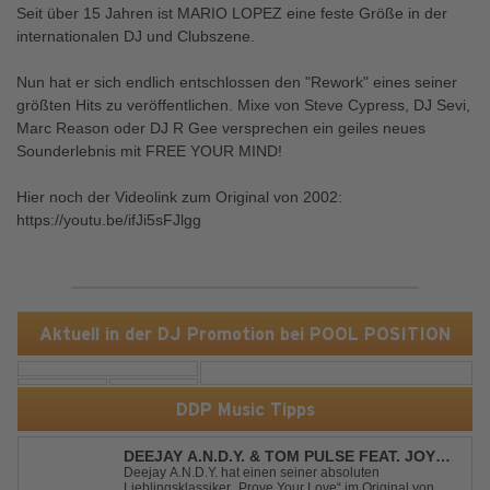
Seit über 15 Jahren ist MARIO LOPEZ eine feste Größe in der
internationalen DJ und Clubszene.
Nun hat er sich endlich entschlossen den "Rework" eines seiner
größten Hits zu veröffentlichen. Mixe von Steve Cypress, DJ Sevi,
Marc Reason oder DJ R Gee versprechen ein geiles neues
Sounderlebnis mit FREE YOUR MIND!
Hier noch der Videolink zum Original von 2002:
https://youtu.be/ifJi5sFJlgg
Aktuell in der DJ Promotion bei POOL POSITION
DDP Music Tipps
DEEJAY A.N.D.Y. & TOM PULSE FEAT. JOY
ANDERSEN - PROVE YOUR LOVE
Deejay A.N.D.Y. hat einen seiner absoluten
Lieblingsklassiker „Prove Your Love“ im Original von