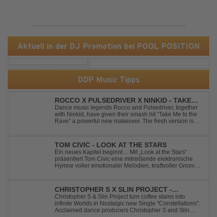
Aktuell in der DJ Promotion bei POOL POSITION
DDP Music Tipps
ROCCO X PULSEDRIVER X NINKID - TAKE
ME TO THE RAVE (FESTIVAL MIX)
Dance music legends Rocco and Pulsedriver, together
with Ninkid, have given their smash hit “Take Me to the
Rave” a powerful new makeover. The fresh version is set
to ignite dance floors and bring every festival to a boiling
point. Featuring massive kicks and the beloved melody
that made the or...
TOM CIVIC - LOOK AT THE STARS
Ein neues Kapitel beginnt… Mit „Look at the Stars“
präsentiert Tom Civic eine mitreißende elektronische
Hymne voller emotionaler Melodien, kraftvoller Grooves
und dem Gefühl, über das Gewöhnliche
hinauszublicken. Bekannt für seine einzigartige
Verbindung aus Dance, House und elektronische...
CHRISTOPHER S X SLIN PROJECT -
CONSTELLATIONS
Christopher S & Slin Project turn coffee stains into
infinite Worlds in Nostalgic new Single "Constellations".
Acclaimed dance producers Christopher S and Slin