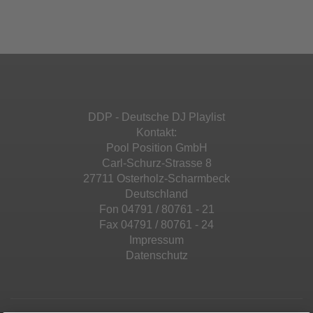
Ihren Aktivitäten sammeln. Bitte lesen Sie die
Mehr Informationen
powered by
Usercentrics Consent
Details durch und stimmen Sie der Nutzung
Management Platform
&
eRecht24
des Service zu, um diese Inhalte anzuzeigen.
Akzeptieren
Mehr Informationen
powered by
Usercentrics Consent
Management Platform
&
eRecht24
Akzeptieren
DDP - Deutsche DJ Playlist
powered by
Usercentrics Consent
Kontakt:
Management Platform
&
eRecht24
Pool Position GmbH
Carl-Schurz-Strasse 8
27711 Osterholz-Scharmbeck
Deutschland
Fon 04791 / 80761 - 21
Fax 04791 / 80761 - 24
Impressum
Datenschutz