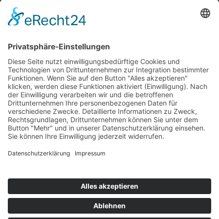
Top 100
Hot 50
Top Neueinsteiger
Highscores
Jahrescharts
Top 100
Hot 50
Top Neueinsteiger
Highscores
Jahrescharts
DJ-Promo buchen