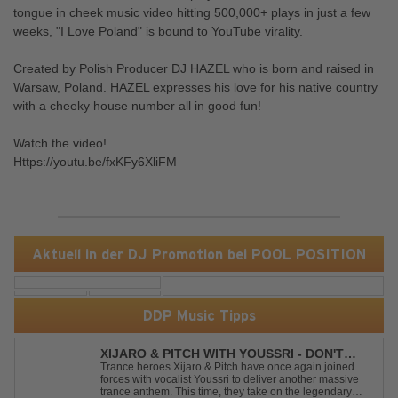
tongue in cheek music video hitting 500,000+ plays in just a few
weeks, "I Love Poland" is bound to YouTube virality.
Created by Polish Producer DJ HAZEL who is born and raised in
Warsaw, Poland. HAZEL expresses his love for his native country
with a cheeky house number all in good fun!
Watch the video!
Https://youtu.be/fxKFy6XliFM
Aktuell in der DJ Promotion bei POOL POSITION
DDP Music Tipps
XIJARO & PITCH WITH YOUSSRI - DON'T
YOU WORRY CHILD
Trance heroes Xijaro & Pitch have once again joined
forces with vocalist Youssri to deliver another massive
trance anthem. This time, they take on the legendary