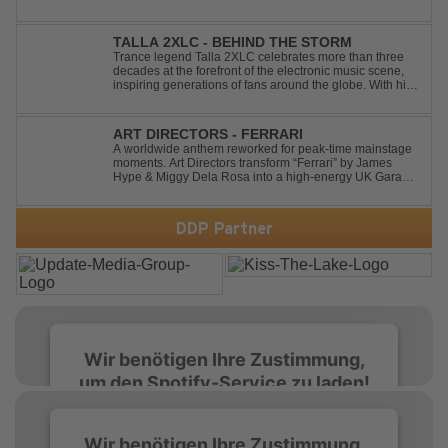
Swedish House Mafia classic "Don't You Worry Child"
and transform it into a breathtaking trance banger while
perfectly preserving the...
TALLA 2XLC - BEHIND THE STORM
Trance legend Talla 2XLC celebrates more than three
decades at the forefront of the electronic music scene,
inspiring generations of fans around the globe. With his
latest release, "Behind The Storm," he once again
showcases his unmistakable sound, delivering Uplifting
Vocal Trance at its very ...
ART DIRECTORS - FERRARI
A worldwide anthem reworked for peak-time mainstage
moments. Art Directors transform “Ferrari” by James
Hype & Miggy Dela Rosa into a high-energy UK Garage
House weapon, packed with punchy grooves and
irresistible momentum. Designed for clubs and festival
crowds alike, this remix elevates the o...
DDP Partner
Wir benötigen Ihre Zustimmung,
um den Spotify-Service zu laden!
Wir verwenden Spotify, um Inhalte
Wir benötigen Ihre Zustimmung,