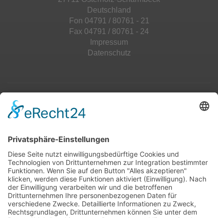
Deutschland
Fon 04791 / 80761 - 21
Fax 04791 / 80761 - 24
Impressum
Datenschutz
Top 100
Hot 50
Top Neueinsteiger
Highscores
Jahrescharts
Top 100
Hot 50
Top Neueinsteiger