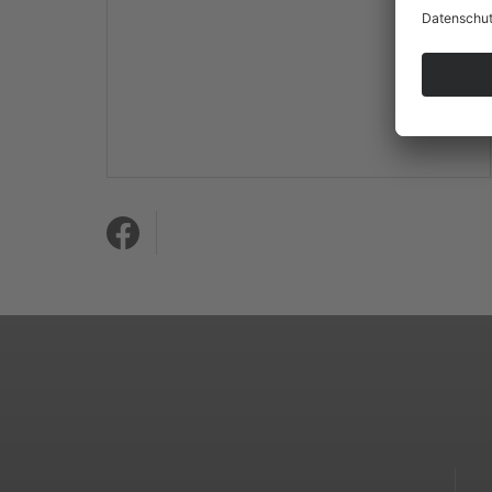
Mehr Informationen
Akzeptieren
powered by
Usercentrics
Consent Management
Platform
&
eRecht24