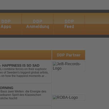
DDP
DDP
DDP
Apps
Anmeldung
Feed
s
DDP Partner
- HAPPINESS IS SO SAD
Li combine forces on their euphoric
wo of Sweden's biggest global artists,
cts on how the happiest moments are
ck was ...
MORNING
ic Bass zwei Welten: die Energie des
lbaren Spirit des Klassischen
sliche Nacht!