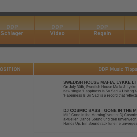
DDP
DDP
DDP
Schlager
Video
Regeln
 POSITION
DDP Music Tipp
SWEDISH HOUSE MAFIA, LYKKE LI 
On July 30th, Swedish House Mafia & Lykke 
new single 'Happiness Is So Sad' // Uniting t
'Happiness Is So Sad' is a record that refle
often the hardest to say goodbye to // The tra
DJ COSMIC BASS - GONE IN THE 
Mit '' Gone in the Morning'' vereint Dj Cosm
aktuellen Dance Sound und den unverwechse
Hands Up. Ein Soundtrack für eine unverges