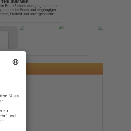
L THE SUMMER
sive BreakZ einen energiegeladenen
s, treibender Beats und eingängiger
mmer, Freiheit und unvergesslichen
r Clubs, Festivals...
e
s
e