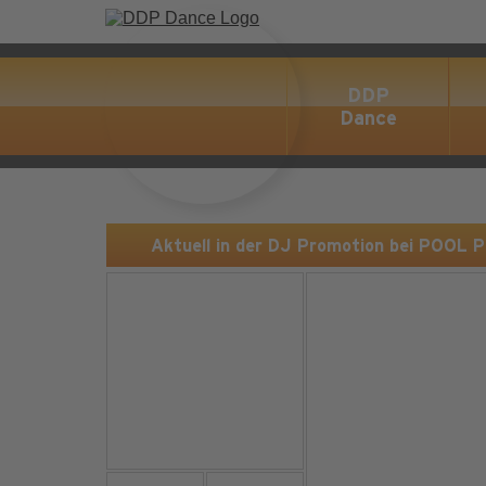
DDP
Dance
Aktuell in der DJ Promotion bei POOL