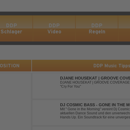
DDP
DDP
DDP
Schlager
Video
Regeln
 POSITION
DDP Music Tipp
DJANE HOUSEKAT | GROOVE COVE
SUGAR3ITCH - CRY FOR YOU
DJANE HOUSEKAT | GROOVE COVERAGE 
"Cry For You"
DJ COSMIC BASS - GONE IN THE 
Mit '' Gone in the Morning'' vereint Dj Cosm
aktuellen Dance Sound und den unverwechse
Hands Up. Ein Soundtrack für eine unverges