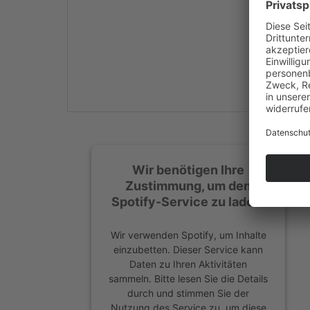
Mehr Informationen
Akzeptieren
powered by
Usercentrics
Consent Management
Platform
&
eRecht24
Wir benötigen Ihre
Zustimmung, um den
Spotify-Service zu laden!
Wir verwenden Spotify, um Inhalte
einzubetten. Dieser Service kann
Daten zu Ihren Aktivitäten
sammeln. Bitte lesen Sie die Details
durch und stimmen Sie der
Nutzung des Service zu, um diese