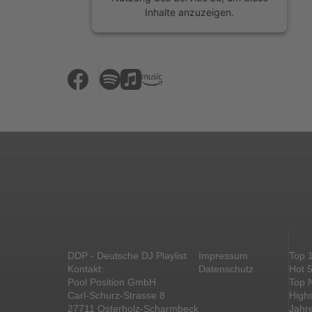
Inhalte anzuzeigen.
Mehr Informationen
Akzeptieren
powered by
Usercentrics Consent
Management Platform
&
eRecht24
DDP - Deutsche DJ Playlist
Impressum
Top 
Kontakt:
Datenschutz
Hot 
Pool Position GmbH
Top 
Carl-Schurz-Strasse 8
High
27711 Osterholz-Scharmbeck
Jahr