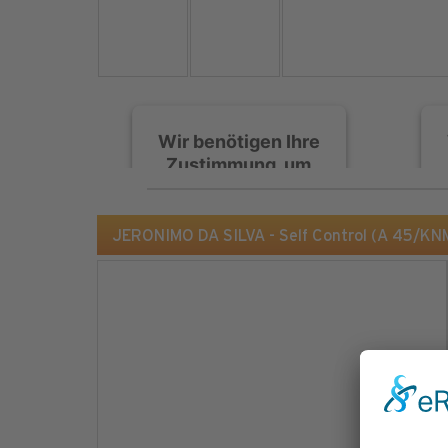
Wir benötigen Ihre
Zustimmung, um
den Spotify-
Service zu laden!
JERONIMO DA SILVA - Self Control (A 45/KN
Wir verwenden Spotify,
um Inhalte einzubetten.
Dieser Service kann
Daten zu Ihren
Aktivitäten sammeln.
Bitte lesen Sie die Details
durch und stimmen Sie
der Nutzung des Service
zu, um diese Inhalte
anzuzeigen.