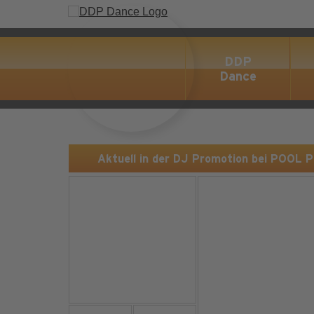
DDP
Dance
Aktuell in der DJ Promotion bei POOL