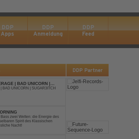
DDP
DDP
DDP
Apps
Anmeldung
Feed
s
DDP Partner
RAGE | BAD UNICORN |
| BAD UNICORN | SUGAR3ITCH
MORNING
ic Bass zwei Welten: die Energie des
lbaren Spirit des Klassischen
sliche Nacht!