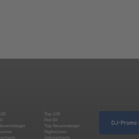
100
Top 100
50
Hot 50
DJ-Promo 
Neueinsteiger
Top Neueinsteiger
scores
Highscores
escharts
Jahrescharts