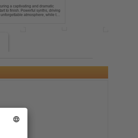
turing a captivating and dramatic
art to finish. Powerful synths, driving
 unforgettable atmosphere, while the
e euphori...
e
s
e