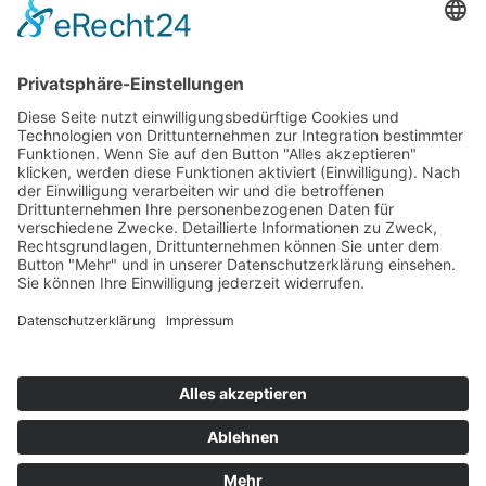
Top 100
Hot 50
Top Neueinsteiger
Highscores
Jahrescharts
Top 100
Hot 50
Top Neueinsteiger
Highscores
Jahrescharts
DJ-Promo buchen