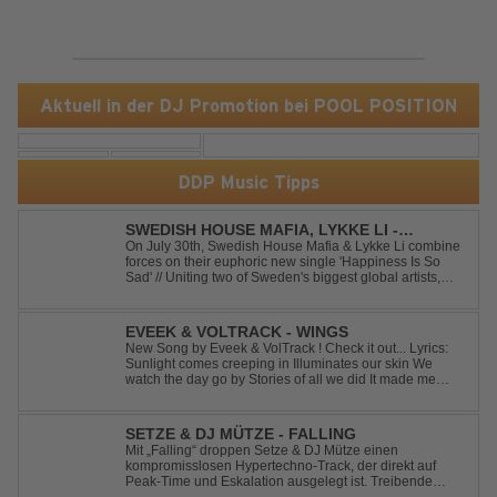
Aktuell in der DJ Promotion bei POOL POSITION
DDP Music Tipps
SWEDISH HOUSE MAFIA, LYKKE LI -
HAPPINESS IS SO SAD
On July 30th, Swedish House Mafia & Lykke Li combine
forces on their euphoric new single 'Happiness Is So
Sad' // Uniting two of Sweden's biggest global artists,
'Happiness Is So Sad' is a record that reflects on how the
happiest moments are often the hardest to say goodbye
to // The track was ...
EVEEK & VOLTRACK - WINGS
New Song by Eveek & VolTrack ! Check it out... Lyrics:
Sunlight comes creeping in Illuminates our skin We
watch the day go by Stories of all we did It made me
think of you It made me think of you Under a trillion stars
We danced on top of cars ...
SETZE & DJ MÜTZE - FALLING
Mit „Falling“ droppen Setze & DJ Mütze einen
kompromisslosen Hypertechno-Track, der direkt auf
Peak-Time und Eskalation ausgelegt ist. Treibende