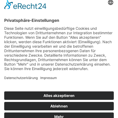
Top 100
Hot 50
Top Neueinsteiger
Highscores
Jahrescharts
Top 100
Hot 50
Top Neueinsteiger
Highscores
Jahrescharts
DJ-Promo buchen