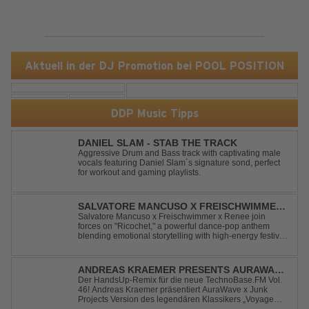
Aktuell in der DJ Promotion bei POOL POSITION
DDP Music Tipps
DANIEL SLAM - STAB THE TRACK
Aggressive Drum and Bass track with captivating male
vocals featuring Daniel Slam´s signature sond, perfect
for workout and gaming playlists.
SALVATORE MANCUSO X FREISCHWIMMER
X RENEE - RICOCHET
Salvatore Mancuso x Freischwimmer x Renee join
forces on "Ricochet," a powerful dance-pop anthem
blending emotional storytelling with high-energy festival
production. Inspired by Bruce Springsteen's For You, the
track transforms a timeless theme into a fresh, modern
dance experience. Crafted by...
ANDREAS KRAEMER PRESENTS AURAWAVE
X JUNK PROJECT - VOYAGE VOYAGE
Der HandsUp-Remix für die neue TechnoBase.FM Vol.
46! Andreas Kraemer präsentiert AuraWave x Junk
(TIMSTER & NINTH REMIX)
Projects Version des legendären Klassikers „Voyage