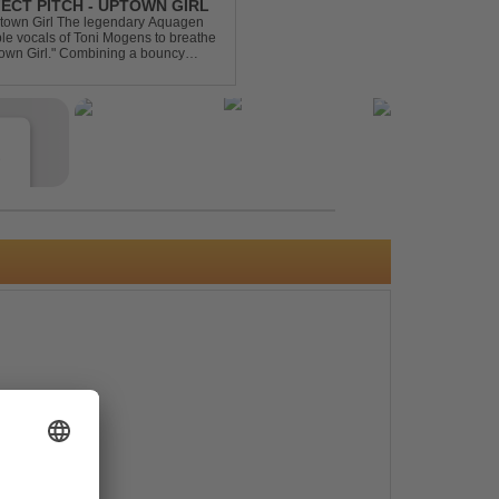
ECT PITCH - UPTOWN GIRL
ptown Girl The legendary Aquagen
ible vocals of Toni Mogens to breathe
Uptown Girl." Combining a bouncy
his modern da...
e
s
e