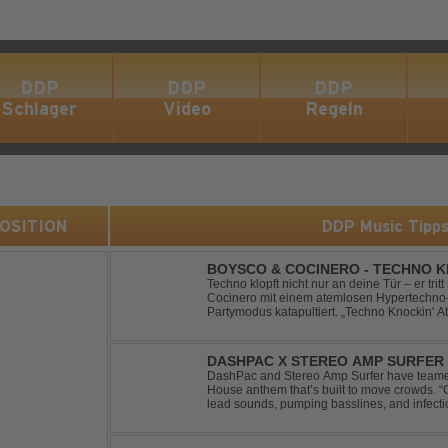
DDP
DDP
DDP
Schlager
Video
Regeln
 POSITION
DDP Music Tipp
BOYSCO & COCINERO - TECHNO K
Techno klopft nicht nur an deine Tür – er trit
Cocinero mit einem atemlosen Hypertechno-T
Partymodus katapultiert. „Techno Knockin' A
nach vorn. Bounce, bounce, bounce!
DASHPAC X STEREO AMP SURFER 
DashPac and Stereo Amp Surfer have teamed
House anthem that’s built to move crowds.
lead sounds, pumping basslines, and infecti
package. Packed with peak-time vibes and 