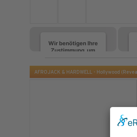
Wir benötigen Ihre
Zustimmung, um
den Spotify-
Service zu laden!
AFROJACK & HARDWELL - Hollywood (Revea
Wir verwenden Spotify,
um Inhalte einzubetten.
Dieser Service kann
Daten zu Ihren
Aktivitäten sammeln.
Bitte lesen Sie die Details
durch und stimmen Sie
der Nutzung des Service
zu, um diese Inhalte
anzuzeigen.