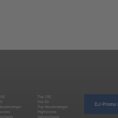
100
Top 100
50
Hot 50
DJ-Promo 
Neueinsteiger
Top Neueinsteiger
scores
Highscores
escharts
Jahrescharts