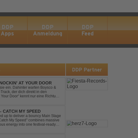
DDP
DDP
DDP
Apps
Anmeldung
Feed
s
DDP Partner
NOCKIN' AT YOUR DOOR
t sie ein. Dahinter warten Boysco &
rack, der dich direkt in den
t Your Door“ kennt nur eine Richtung:
- CATCH MY SPEED
 up to deliver a bouncy Main Stage
 “Catch My Speed” combines massive
ous energy into one festival-ready
unstoppable momentum, th...