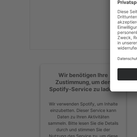
Mehr Informationen
Akzeptieren
powered by
Usercentrics
Consent Management
Platform
&
eRecht24
Wir benötigen Ihre
Zustimmung, um den
Spotify-Service zu laden!
Wir verwenden Spotify, um Inhalte
einzubetten. Dieser Service kann
Daten zu Ihren Aktivitäten
sammeln. Bitte lesen Sie die Details
durch und stimmen Sie der
Nutzung des Service zu, um diese