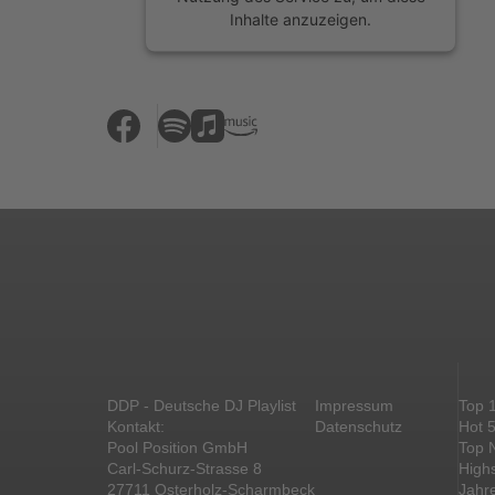
Inhalte anzuzeigen.
Mehr Informationen
Akzeptieren
powered by
Usercentrics Consent
Management Platform
&
eRecht24
DDP - Deutsche DJ Playlist
Impressum
Top 
Kontakt:
Datenschutz
Hot 
Pool Position GmbH
Top 
Carl-Schurz-Strasse 8
High
27711 Osterholz-Scharmbeck
Jahr