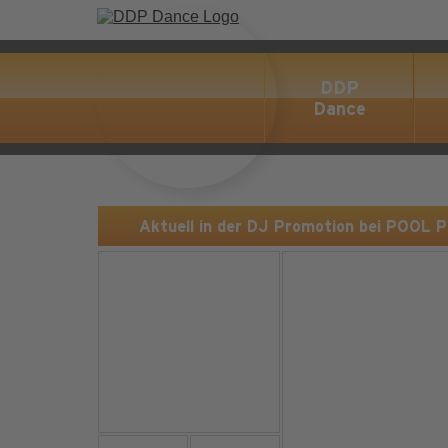
DDP
Dance
Aktuell in der DJ Promotion bei POOL