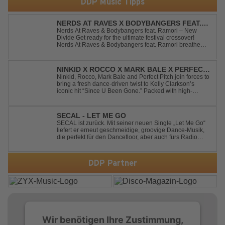
DDP Music Tipps
NERDS AT RAVES X BODYBANGERS FEAT.
RAMORI - NEW DIVIDE
Nerds At Raves & Bodybangers feat. Ramori – New
Divide Get ready for the ultimate festival crossover!
Nerds At Raves & Bodybangers feat. Ramori breathe
new life into Linkin Park's legendary anthem "New
Divide" with a massive Techno Bigroom Festival
makeover. From emotional singalong moments t...
NINKID X ROCCO X MARK BALE X PERFECT
PITCH - SINCE U BEEN GONE
Ninkid, Rocco, Mark Bale and Perfect Pitch join forces to
bring a fresh dance-driven twist to Kelly Clarkson’s
iconic hit “Since U Been Gone.” Packed with high-
energy beats, uplifting vibes and a festival-ready sound,
this cover is built for peak-time sets, radio rotations and
every dancefloor ...
SECAL - LET ME GO
SECAL ist zurück. Mit seiner neuen Single „Let Me Go“
liefert er erneut geschmeidige, groovige Dance-Musik,
die perfekt für den Dancefloor, aber auch fürs Radio
oder die persönliche Dance-Playlist im Alltag geeignet
ist. Deep House trifft auf Dance-Pop – man darf
gespannt sein, was als Nächstes...
DDP Partner
Wir benötigen Ihre Zustimmung,