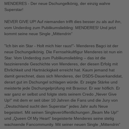
MENDERES - Der neue Dschungelkönig, der einzig wahre
Superstar!
NEVER GIVE UP! Auf niemanden trifft dies besser zu als auf ihn,
vom Underdog zum Publikumsliebling: MENDERES! Und jetzt
kommt seine neue Single „Mittendrin“
"Ich bin ein Star - Holt mich hier raus!"- Menderes Bagci ist der
neue Dschungelkönig. Die Fernsehkultfigur Menderes ist nun ein
Star. Vom Underdog zum Publikumsliebling – das ist die
faszinierende Geschichte von Menderes, der diesen Erfolg mit
Ehrlichkeit und Hartnäckigkeit erreicht hat. Kaum jemand hat
damit gerechnet, dass sich Menderes, der DSDS-Dauerkandidat,
derart gut im Dschungel schlagen würde. Er zeigte Stärke und
meisterte jede Dschungelprüfung mit Bravour. Er war höflich. Er
war ganz er selbst und folgte stets seinem Credo „Never Give
Up!“ mit dem er seit über 10 Jahren die Fans und die Jury von
„Deutschland sucht den Superstar“ jedes Jahr aufs Neue
begeistert. Mit seinen Singleveröffentlichungen „Beam Me Up!“
und „Queen Of My Heart“ begeisterte Menderes seine stetig
wachsende Fancommunity. Mit seiner neuen Single „Mittendrin“