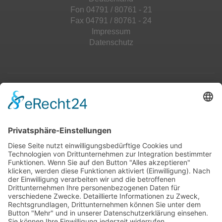
Fon 04791 / 80761 - 21
Fax 04791 / 80761 - 24
Impressum
Datenschutz
Top 100
Hot 50
Top Neueinsteiger
Highscores
Jahrescharts
Top 100
Hot 50
Top Neueinsteiger
Highscores