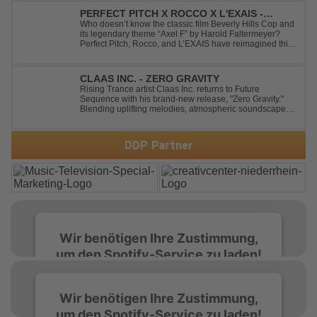
überzeugt. Kraftvolle, zugleich g...
PERFECT PITCH X ROCCO X L'EXAIS -
DANCING ON FIRE
Who doesn’t know the classic film Beverly Hills Cop and
its legendary theme “Axel F” by Harold Faltermeyer?
Perfect Pitch, Rocco, and L’EXAIS have reimagined this
timeless classic with a fresh, modern approach.
Featuring an original vocal hook and a contemporary
production style, they respectf...
CLAAS INC. - ZERO GRAVITY
Rising Trance artist Claas Inc. returns to Future
Sequence with his brand-new release, "Zero Gravity."
Blending uplifting melodies, atmospheric soundscapes,
and powerful energy, this track takes listeners on an
unforgettable journey through the finest Uplifting Trance.
Featuring epic breakdowns...
DDP Partner
Wir benötigen Ihre Zustimmung,
um den Spotify-Service zu laden!
Wir verwenden Spotify, um Inhalte
Wir benötigen Ihre Zustimmung,
einzubetten. Dieser Service kann Daten zu
um den Spotify-Service zu laden!