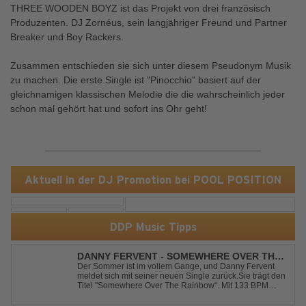
THREE WOODEN BOYZ ist das Projekt von drei französisch
Produzenten. DJ Zornéus, sein langjähriger Freund und Partner
Breaker und Boy Rackers.
Zusammen entschieden sie sich unter diesem Pseudonym Musik
zu machen. Die erste Single ist "Pinocchio" basiert auf der
gleichnamigen klassischen Melodie die die wahrscheinlich jeder
schon mal gehört hat und sofort ins Ohr geht!
Aktuell in der DJ Promotion bei POOL POSITION
DDP Music Tipps
DANNY FERVENT - SOMEWHERE OVER THE
RAINBOW
Der Sommer ist im vollem Gange, und Danny Fervent
meldet sich mit seiner neuen Single zurück.Sie trägt den
Titel "Somewhere Over The Rainbow“. Mit 133 BPM
entfaltet sich ein melodischer Trance Sound, der durch
seine atmosphärische Dichte und mitreißende Dynamik