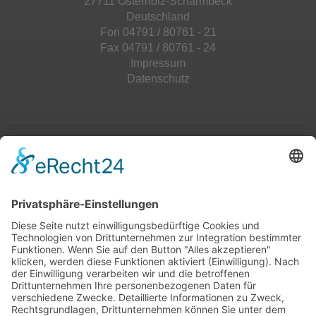
27711 Osterholz-Scharmbeck
Deutschland
Fon 04791 / 80761 - 21
Fax 04791 / 80761 - 24
Impressum
Datenschutz
Top 100
Hot 50
Top Neueinsteiger
Highscores
Jahrescharts
Top 100
Hot 50