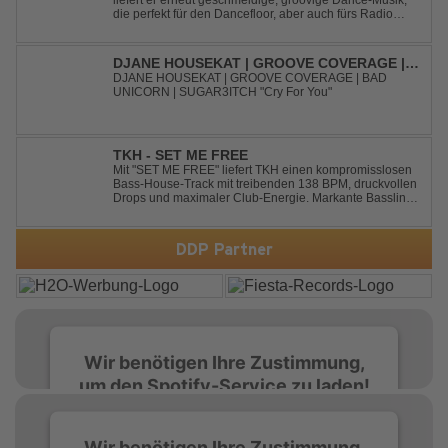
liefert er erneut geschmeidige, groovige Dance-Musik,
die perfekt für den Dancefloor, aber auch fürs Radio
oder die persönliche Dance-Playlist im Alltag geeignet
ist. Deep House trifft auf Dance-Pop – man darf
gespannt sein, was als Nächstes...
DJANE HOUSEKAT | GROOVE COVERAGE |
BAD UNICORN | SUGAR3ITCH - CRY FOR
DJANE HOUSEKAT | GROOVE COVERAGE | BAD
UNICORN | SUGAR3ITCH "Cry For You"
YOU
TKH - SET ME FREE
Mit "SET ME FREE" liefert TKH einen kompromisslosen
Bass-House-Track mit treibenden 138 BPM, druckvollen
Drops und maximaler Club-Energie. Markante Basslines
treffen auf hypnotische Vocals und einen Build-up, der
die Spannung konsequent bis zu den Drops nach oben
schraubt. Der Track hat die no...
DDP Partner
Wir benötigen Ihre Zustimmung,
um den Spotify-Service zu laden!
Wir verwenden Spotify, um Inhalte
Wir benötigen Ihre Zustimmung,