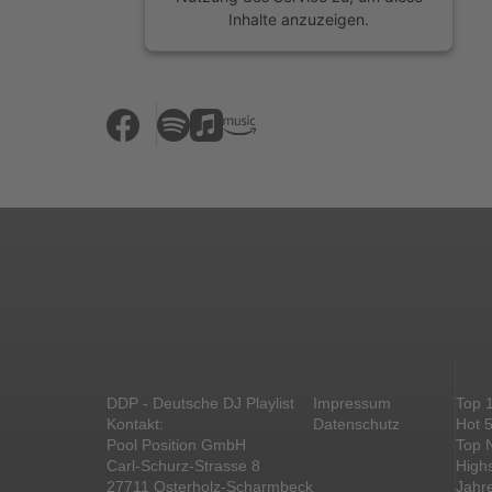
Inhalte anzuzeigen.
Mehr Informationen
Akzeptieren
powered by
Usercentrics Consent
Management Platform
&
eRecht24
DDP - Deutsche DJ Playlist
Impressum
Top 
Kontakt:
Datenschutz
Hot 
Pool Position GmbH
Top 
Carl-Schurz-Strasse 8
High
27711 Osterholz-Scharmbeck
Jahr