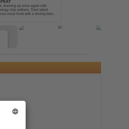
EPEAT
e, teaming up once again with
nergy club anthem. Their latest
ious vocal hook with a driving blend
undtrack for peak-tim...
e
s
e