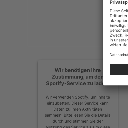
Mehr Informationen
Akzeptieren
powered by
Usercentrics
Consent Management
Platform
&
eRecht24
Wir benötigen Ihre
Zustimmung, um den
Spotify-Service zu laden!
Wir verwenden Spotify, um Inhalte
einzubetten. Dieser Service kann
Daten zu Ihren Aktivitäten
sammeln. Bitte lesen Sie die Details
durch und stimmen Sie der
Nutzung des Service zu, um diese