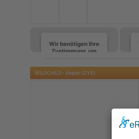
Wir benötigen Ihre
Zustimmung, um
den Spotify-
Service zu laden!
WILDCHILD - Kepler (ZYX)
Wir verwenden Spotify,
um Inhalte einzubetten.
Dieser Service kann
Daten zu Ihren
Aktivitäten sammeln.
Bitte lesen Sie die Details
durch und stimmen Sie
der Nutzung des Service
zu, um diese Inhalte
anzuzeigen.