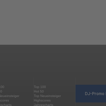
100
Top 100
50
Hot 50
DJ-Promo 
Neueinsteiger
Top Neueinsteiger
scores
Highscores
escharts
Jahrescharts