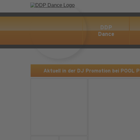
DDP
Dance
Aktuell in der DJ Promotion bei POOL