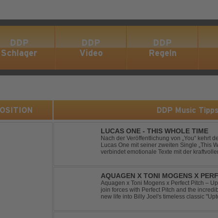
DDP
DDP
DDP
Schlager
Video
Regeln
 POSITION
DDP Music Tipp
LUCAS ONE - THIS WHOLE TIME
Nach der Veröffentlichung von „You“ kehrt 
Lucas One mit seiner zweiten Single „This 
verbindet emotionale Texte mit der kraftvol
erzählt eine Geschichte von Reue, Liebesku
AQUAGEN X TONI MOGENS X PERF
Aquagen x Toni Mogens x Perfect Pitch – U
join forces with Perfect Pitch and the incred
new life into Billy Joel's timeless classic "
bassline and a fresh, feel-good production, t