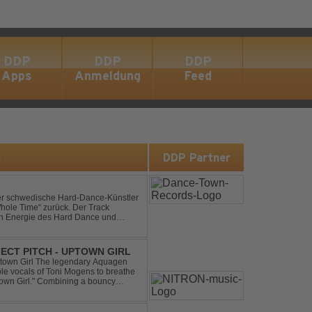
DDP
DDP
DDP
Apps
Anmeldung
Feed
s
DDP Partner
der schwedische Hard-Dance-Künstler
Whole Time“ zurück. Der Track
len Energie des Hard Dance und
mmer und der Erkenntnis des w...
ECT PITCH - UPTOWN GIRL
ptown Girl The legendary Aquagen
ible vocals of Toni Mogens to breathe
Uptown Girl." Combining a bouncy
his modern da...