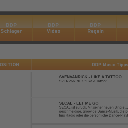
DDP
DDP
DDP
Schlager
Video
Regeln
 POSITION
DDP Music Tipp
SVENVANRICK - LIKE A TATTOO
SVENVANRICK "Like A Tattoo"
SECAL - LET ME GO
SECAL ist zurück. Mit seiner neuen Single „L
geschmeidige, groovige Dance-Musik, die pe
fürs Radio oder die persönliche Dance-Playli
House trifft auf Dance-Pop – man darf gespan