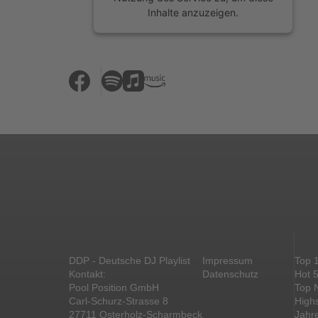
Inhalte anzuzeigen.
Mehr Informationen
Akzeptieren
powered by
Usercentrics Consent
Management Platform
&
eRecht24
DDP - Deutsche DJ Playlist
Impressum
Top 
Kontakt:
Datenschutz
Hot 
Pool Position GmbH
Top 
Carl-Schurz-Strasse 8
High
27711 Osterholz-Scharmbeck
Jahr