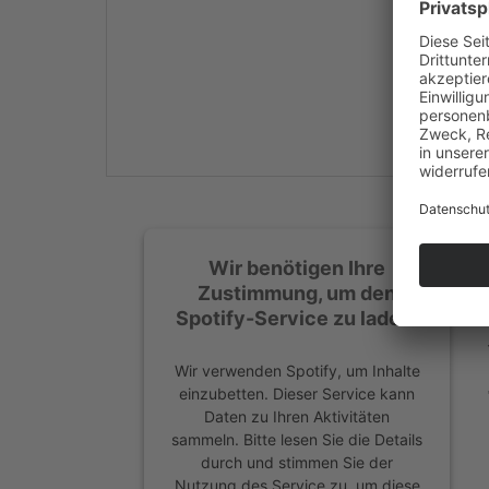
Mehr Informationen
Akzeptieren
powered by
Usercentrics
Consent Management
Platform
&
eRecht24
Wir benötigen Ihre
Zustimmung, um den
Spotify-Service zu laden!
Wir verwenden Spotify, um Inhalte
einzubetten. Dieser Service kann
Daten zu Ihren Aktivitäten
sammeln. Bitte lesen Sie die Details
durch und stimmen Sie der
Nutzung des Service zu, um diese