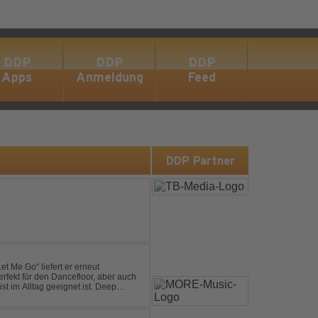
DDP
DDP
DDP
Apps
Anmeldung
Feed
s
DDP Partner
et Me Go“ liefert er erneut
rfekt für den Dancefloor, aber auch
st im Alltag geeignet ist. Deep
nt sein, was als Nächstes...