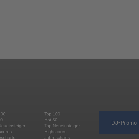
100
Top 100
50
Hot 50
DJ-Promo 
Neueinsteiger
Top Neueinsteiger
scores
Highscores
escharts
Jahrescharts