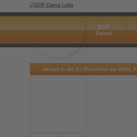
DDP
Dance
Aktuell in der DJ Promotion bei POOL