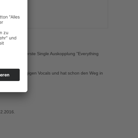
s
mt hier die erste Single Auskopplung "Everything
ts und eingängigen Vocals und hat schon den Weg in
.2.2016.