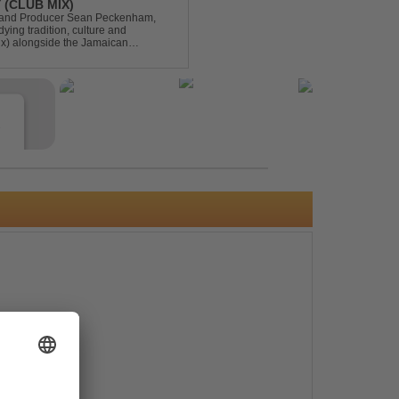
 (CLUB MIX)
DJ and Producer Sean Peckenham,
dying tradition, culture and
ix) alongside the Jamaican
aken this early 2000s hit to a who...
e
s
e