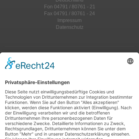
Fon 04791 / 80761 - 21
Fax 04791 / 80761 - 24
Impressum
Datenschutz
Top 100
Hot 50
Top Neueinsteiger
Highscores
Jahrescharts
Top 100
Hot 50
Top Neueinsteiger
Highscores