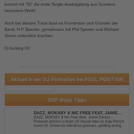
kommt mit "Oi" die erste Single-Auskopplung aus Scooters
neuestem Werk!
Auch bei diesem Track lässt es Frontmann und Gründer der
Band, H.P. Baxxter, gemeinsam mit Phil Speiser und Michael
Simon ordentlich krachen.
Oi fucking Oi!
Aktuell in der DJ Promotion bei POOL POSITION
DDP Music Tipps
DAZZ, MOKABY & NIC FREE FEAT. JAIME
DERAZ - FIREWORK
DAZZ, MOKABY & Nic Free (feat. Jaime Deraz) –
Firework delivers a fresh UK House take on Katy Perry's
iconic hit. Driven by infectious grooves, uplifting energy,
and Jaime Deraz's stunning vocals, this reimagined