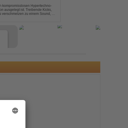
nen kompromisslosen Hypertechno-
on ausgelegt ist. Treibende Kicks,
s verschmelzen zu einem Sound, der
t mitreißend. Zwischen ...
e
s
e