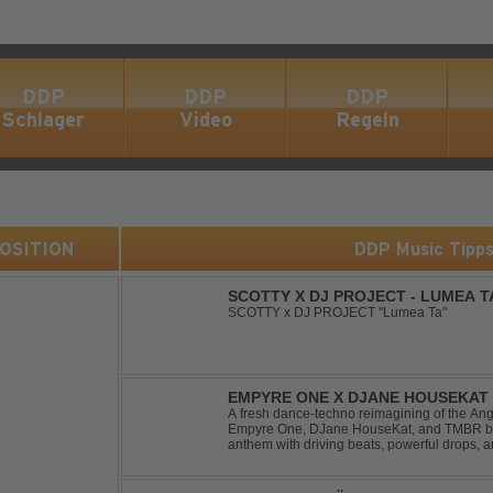
DDP
DDP
DDP
Schlager
Video
Regeln
 POSITION
DDP Music Tipp
SCOTTY X DJ PROJECT - LUMEA T
SCOTTY x DJ PROJECT "Lumea Ta"
EMPYRE ONE X DJANE HOUSEKAT 
TONIGHT
A fresh dance-techno reimagining of the Ang
Empyre One, DJane HouseKat, and TMBR brea
anthem with driving beats, powerful drops, 
Blending nostalgia with contemporary dancefl