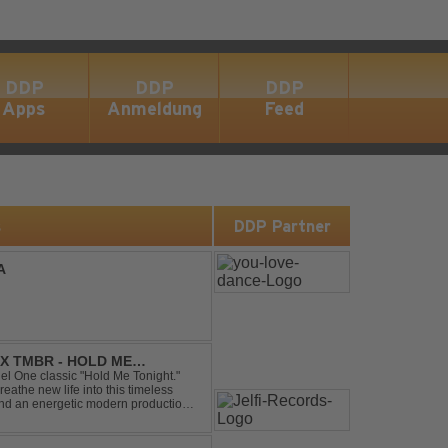
DDP
DDP
DDP
Apps
Anmeldung
Feed
s
DDP Partner
A
X TMBR - HOLD ME
el One classic "Hold Me Tonight."
the new life into this timeless
and an energetic modern production.
oor energy, this cover...