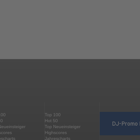
100
Top 100
50
Hot 50
DJ-Promo 
Neueinsteiger
Top Neueinsteiger
scores
Highscores
escharts
Jahrescharts