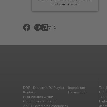
Inhalte anzuzeigen.
Mehr Informationen
Akzeptieren
powered by
Usercentrics Consent
Management Platform
&
eRecht24
DDP - Deutsche DJ Playlist
Impressum
Top 
Kontakt:
Datenschutz
Hot 
Pool Position GmbH
Top 
Carl-Schurz-Strasse 8
High
27711 Osterholz-Scharmbeck
Jahr