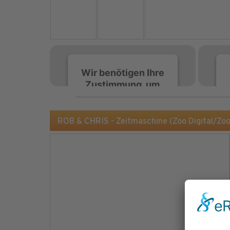
Wir benötigen Ihre
Zustimmung, um
den Spotify-
Service zu laden!
ROB & CHRIS - Zeitmaschine (Zoo Digital/Zo
Wir verwenden Spotify,
um Inhalte einzubetten.
Dieser Service kann
Daten zu Ihren
Aktivitäten sammeln.
Bitte lesen Sie die Details
durch und stimmen Sie
der Nutzung des Service
zu, um diese Inhalte
anzuzeigen.