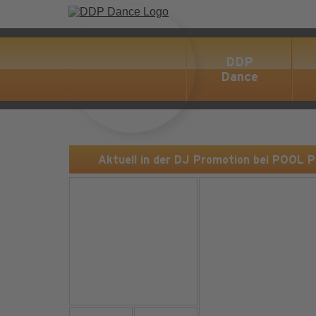
DDP
Dance
Aktuell in der DJ Promotion bei POOL