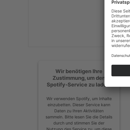
Mehr Informationen
Akzeptieren
powered by
Usercentrics
Consent Management
Platform
&
eRecht24
Wir benötigen Ihre
Zustimmung, um den
Spotify-Service zu laden!
Wir verwenden Spotify, um Inhalte
einzubetten. Dieser Service kann
Daten zu Ihren Aktivitäten
sammeln. Bitte lesen Sie die Details
durch und stimmen Sie der
Nutzung des Service zu, um diese