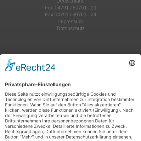
Deutschland
Fon 04791 / 80761 - 21
Fax 04791 / 80761 - 24
Impressum
Datenschutz
Top 100
Hot 50
Top Neueinsteiger
Highscores
Jahrescharts
Top 100
Hot 50
Top Neueinsteiger