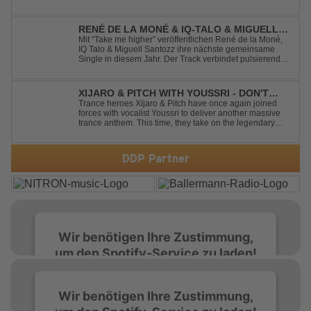
und dem Gefühl, über das Gewöhnliche
hinauszublicken. Bekannt für seine einzigartige
Verbindung aus Dance, House und elektronische...
RENÉ DE LA MONÉ & IQ-TALO & MIGUELL
SANTOZZ - TAKE ME HIGHER
Mit “Take me higher” veröffentlichen René de la Moné,
IQ Talo & Miguell Santozz ihre nächste gemeinsame
Single in diesem Jahr. Der Track verbindet pulsierenden
Afro-House-Elemente mit treibenden Deep-House-
Grooves zu einem sinnlich atmosphärischen
Musikerlebnis. Hypnotische Percussions verschm...
XIJARO & PITCH WITH YOUSSRI - DON'T
YOU WORRY CHILD
Trance heroes Xijaro & Pitch have once again joined
forces with vocalist Youssri to deliver another massive
trance anthem. This time, they take on the legendary
Swedish House Mafia classic "Don't You Worry Child"
and transform it into a breathtaking trance banger while
perfectly preserving the...
DDP Partner
Wir benötigen Ihre Zustimmung,
um den Spotify-Service zu laden!
Wir verwenden Spotify, um Inhalte
Wir benötigen Ihre Zustimmung,
einzubetten. Dieser Service kann Daten zu