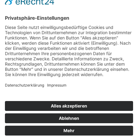
Hot 50
Top Neueinsteiger
Highscores
Jahrescharts
Top 100
Hot 50
Top Neueinsteiger
Highscores
Jahrescharts
DJ-Promo buchen