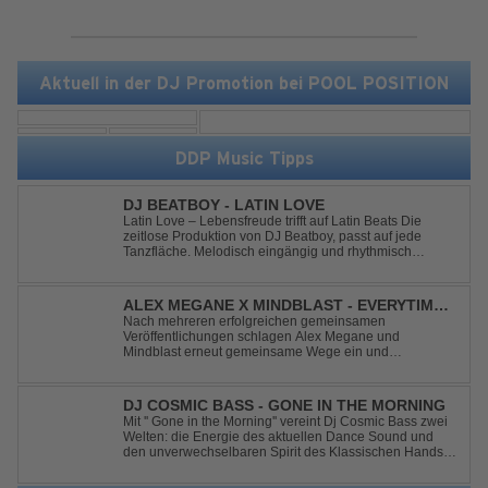
Aktuell in der DJ Promotion bei POOL POSITION
DDP Music Tipps
DJ BEATBOY - LATIN LOVE
Latin Love – Lebensfreude trifft auf Latin Beats Die
zeitlose Produktion von DJ Beatboy, passt auf jede
Tanzfläche. Melodisch eingängig und rhythmisch
treibend, bringt der Song das Publikum ins Feel Good
Party Feeling. DJ Beatboy alias Benjamin Huk aus
Hannover, freut sich über Feedback....
ALEX MEGANE X MINDBLAST - EVERYTIME
WE TOUCH
Nach mehreren erfolgreichen gemeinsamen
Veröffentlichungen schlagen Alex Megane und
Mindblast erneut gemeinsame Wege ein und
präsentieren mit Everytime We Touch ihre neueste
Zusammenarbeit. Für ihre aktuelle Single haben sie sich
einen echten Klassiker vorgenommen: den
DJ COSMIC BASS - GONE IN THE MORNING
unvergessenen Song von Ma...
Mit '' Gone in the Morning'' vereint Dj Cosmic Bass zwei
Welten: die Energie des aktuellen Dance Sound und
den unverwechselbaren Spirit des Klassischen Hands
Up. Ein Soundtrack für eine unvergessliche Nacht!