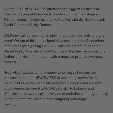
During 2015 NEWCLAESS attended the biggest Festivals of
Europe. Playing at Open Beatz Festival on the mainstage with
R3hab, Dannic, Kryder or at Lake Festival with djs like Hardwell,
David Guetta or Nicky Romero.
2016 they will be seen again playing at these Festivals and any
more! On top of this, they signaled to become one of the prime
candidates for big things in 2016. With their latest release on
Planet Punk, "Feel Alive" - out February 8th, they reinforces this
further and kick off their year with a massive progressive house
anthem.
"Feel Alive" adopts a more happy tone, but still retains the
colossal beats that NEWCLAESS is becoming known for. A
melodic breakdown leads into a euphoric chorus and a crowd
vocal, demonstrating NEWCLAESS's skill to balance and
differentiate between styles, without boundaries blending a heavy
hitting rhythm track with a more outgoing and happy
melody.