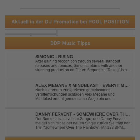
Aktuell in der DJ Promotion bei POOL POSITION
DDP Music Tipps
SIMONIC - RISING
After gaining recognition through several standout
releases and remixes, Simonic returns with another
stunning production on Future Sequence. "Rising" is a
powerful Uplifting Emotional Vocal Trance anthem,
combining breathtaking vocals, uplifting energy, and
goosebump-inducing melodies. A must-...
ALEX MEGANE X MINDBLAST - EVERYTIME
WE TOUCH
Nach mehreren erfolgreichen gemeinsamen
Veröffentlichungen schlagen Alex Megane und
Mindblast erneut gemeinsame Wege ein und
präsentieren mit Everytime We Touch ihre neueste
Zusammenarbeit. Für ihre aktuelle Single haben sie sich
einen echten Klassiker vorgenommen: den
DANNY FERVENT - SOMEWHERE OVER THE
unvergessenen Song von Ma...
RAINBOW
Der Sommer ist im vollem Gange, und Danny Fervent
meldet sich mit seiner neuen Single zurück.Sie trägt den
Titel "Somewhere Over The Rainbow“. Mit 133 BPM
entfaltet sich ein melodischer Trance Sound, der durch
seine atmosphärische Dichte und mitreißende Dynamik