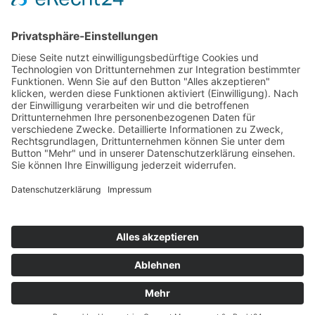
Top Neueinsteiger
Highscores
Jahrescharts
Top 100
Hot 50
Top Neueinsteiger
Highscores
Jahrescharts
DJ-Promo buchen